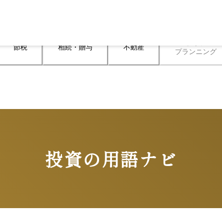
ライフ

節税
相続・贈与
不動産
プランニング
投資の用語ナビ