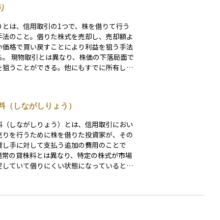
り
りとは、信用取引の1つで、株を借りて行う
手法のこと。借りた株式を売却し、売却額よ
い価格で買い戻すことにより利益を狙う手法
る。 現物取引とは異なり、株価の下落局面で
を狙うことができる。他にもすでに所有して
現物株式のリスクヘッジになる点もメリット
て挙げられる。 デメリットとしては株価の上
には上限がないことから損失が無限に膨らむ
料（しながしりょう）
性がある、手数料をはじめとした費用がかか
が挙げられる。
料（しながしりょう）とは、信用取引におい
売りを行うために株を借りた投資家が、その
貸し手に対して支払う追加の費用のことで
通常の貸株料とは異なり、特定の株式が市場
足していて借りにくい状態になっているとき
その希少性を反映して発生する特別な料率で
では、株を借りるためにより高いコストがか
ことがあります。証券会社が日々設定し、状
よって大きく変動することがあるため、空売