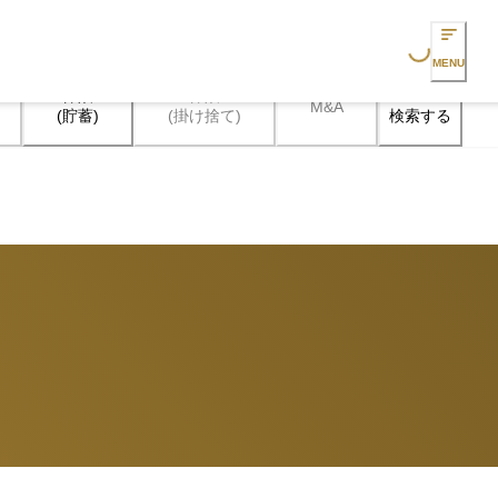
Loading...
MENU
保険

保険

M&A
検索する
(貯蓄)
(掛け捨て)