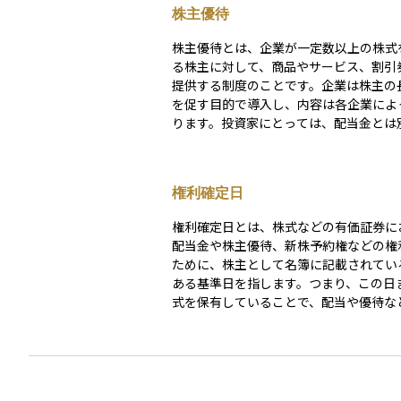
株主優待
株主優待とは、企業が一定数以上の株式
る株主に対して、商品やサービス、割引
提供する制度のことです。企業は株主の
を促す目的で導入し、内容は各企業によ
ります。投資家にとっては、配当金とは
を得る手段となりますが、業績によって
が変更されたり、廃止されたりするリス
ます。
権利確定日
権利確定日とは、株式などの有価証券に
配当金や株主優待、新株予約権などの権
ために、株主として名簿に記載されてい
ある基準日を指します。つまり、この日
式を保有していることで、配当や優待な
を受け取る資格が確定します。 日本では一般的
に、企業の決算期末（たとえば3月末や
設定されることが多く、投資家にとって
節目となります。ただし、株式の受渡に
日かかるため、実際に株を購入しておく