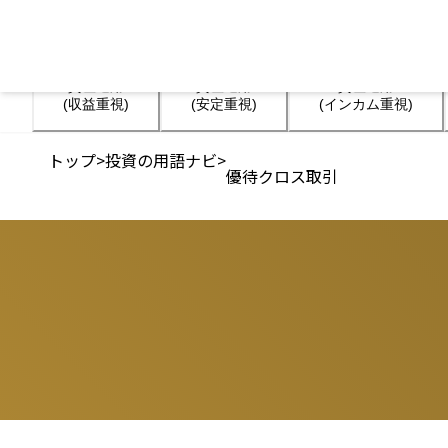
資産運用

資産運用

資産運用

(収益重視)
(安定重視)
(インカム重視)
トップ
>
投資の用語ナビ
>
優待クロス取引