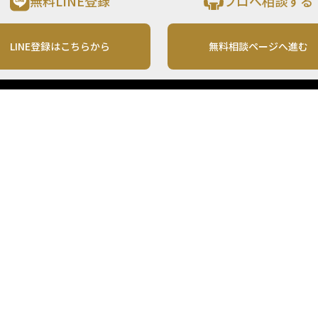
無料LINE登録
プロへ相談する
LINE登録はこちらから
無料相談ページへ進む
運営会社
利用規約
各種お問い合わせ
株式会社MONO Investment
プライバシーポリシー
コンテンツの二次利用
ンテンツは、情報の提供を目的としており、投資その他の行動を勧誘する目的で、作
投資の最終決定は、お客様ご自身でご判断いただきますようお願いいたします。 本
から入手したものですが、その情報源の確実性を保証したものではありません。 ま
があります。