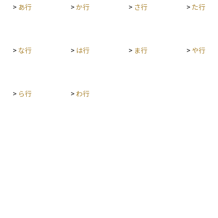
>
あ行
>
か行
>
さ行
>
た行
日の2営
う可能性があるため、利用する際は条件やリスク
りを
より変動
をよく確認することが大切です。
す。
では、配
、この日
なりま
>
な行
>
は行
>
ま行
>
や行
>
ら行
>
わ行