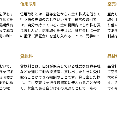
信用取引
空売
を保有す
信用取引とは、証券会社からお金や株式を借りて
空売
券などを
行う株の売買のことをいいます。通常の取引で
取引
長期保有
は、自分の持っているお金の範囲内でしか株を買
り低
って異な
えませんが、信用取引を使うと、証券会社に一定
であ
別の利益
の担保（保証金）を差し入れることで、元手の数
利益
優待内容
倍までの取引が可能になります。 これにより、う
いる
クもあり
まくいけば短期間で大きな利益を得ることができ
とし
ますが、その反面、損失も同じように拡大する可
昇幅
貸株料
品貸
能性があるため、リスクも高くなります。信用取
可能
引では、株を「買う」だけでなく、持っていない
る点
おいて、
貸株料とは、自分が保有している株式を証券会社
品貸
株を「売る（空売り）」こともできるため、相場
利を得る
などを通じて他の投資家に貸し出したときに受け
て空
が下がる局面でも利益を狙うことが可能です。初
る必要が
取ることができる報酬のことです。貸し出した株
株の
心者にとっては魅力的に映るかもしれませんが、
までに株
は、主に空売りを行う投資家に使われることが多
す。
資金管理や相場の見通しに自信がない段階では慎
どの権利
く、株主である自分はその見返りとして一定の料
で不
重に扱うべき上級者向けの取引手法です。
率に基づいた貸株料を受け取ります。 株を持って
に、
9月末）に
いるだけでは得られない「インカムゲイン」の一
す。 つまり、人気が高く空売りの需要が集中する
は重要な
種であり、株価の値上がり益や配当とは別に利益
銘柄
は数営業
を得られる手段のひとつです。ただし、貸株中は
かる
べき日は
株主としての権利（例：議決権や株主優待）を失
況に