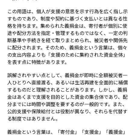
この用語は、個人が支援の意思を示す行為を広く指し示
すものであり、制度や契約に基づく支払いとは異なる性
格を持ちます。集められた義捐金は、寄付者が個別に使
途や配分方法を指定・管理するものではなく、一定の判
断基準や手続きを経て取りまとめられ、被災者や関係先
に配分されます。そのため、義捐金という言葉は、個々
の支出内容よりも「支援のために集約された資金全体」
を表す点に特徴があります。
誤解されやすい点として、義捐金が即時に全額被災者一
人ひとりへ直接渡る、あるいは生活再建を全面的に補償
するものだと理解されることがあります。しかし、義捐
金はあくまで支援を目的とした資金の集合体であり、配
分までには時間や調整を要するのが一般的です。また、
公的支援や保険給付とは役割が異なり、それらを代替す
る制度ではありません。
義捐金という言葉は、「寄付金」「支援金」「義援金」