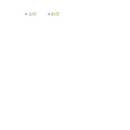
>
ら行
>
わ行