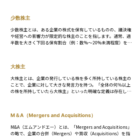
す。これは少数株主を保護するための仕組みであり、大株主だ
けが有利な条件で株を売却してしまうと、残された少数株主が
不利になる可能性があるため導入されます。タグアロングがあ
少数株主
れば、大株主が株を売るときに、少数株主も一緒に「便乗」し
て売却でき、公平性が保たれるのです。投資初心者にとって
少数株主とは、ある企業の株式を保有しているものの、議決権
は、「大株主が株を売るときに、小さな株主も同じ条件で売れ
や経営への影響力が限定的な株主のことを指します。通常、過
るように守ってくれる仕組み」と理解するとわかりやすいでし
半数を大きく下回る保有割合（例：数%〜20%未満程度）を持
ょう。
つ投資家が該当します。少数株主は、経営方針の決定や重要な
議案に対する発言力が小さいため、経営陣や大株主の意思に従
わざるを得ない場面が多くなります。 そのため、法律上では少
大株主
数株主の権利保護が重視されており、会社法などには「少数株
主権」と呼ばれる制度が設けられています。これは、不正な経
大株主とは、企業の発行している株を多く所持している株主の
営や自己利益のための経営を抑止するために重要な仕組みで
ことで、企業に対して大きな発言力を持つ。「全体の何％以上
す。
の株を所持していたら大株主」といった明確な定義は存在しな
い。
M＆A（Mergers and Acquisitions）
M&A（エムアンドエー）とは、「Mergers and Acquisitions」
の略で、企業の合併（Mergers）や買収（Acquisitions）を指