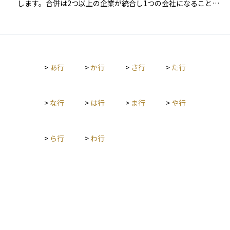
します。合併は2つ以上の企業が統合し1つの会社になること
で、買収はある企業が別の企業の株式や資産を取得し、経営権
を握ることを意味します。 M&Aは、企業が事業規模を拡大した
り、新規市場に参入したりする手段として活用されます。特に
成長戦略の一環として、新技術の獲得や競争力の向上を目的に
行われることが多く、業界再編や経営効率の向上にも寄与しま
>
あ行
>
か行
>
さ行
>
た行
す。また、M&Aは企業の合併・買収だけでなく、業務提携など
の戦略的パートナーシップを含めて語られることもあります。
M&Aの手法には、友好的買収と敵対的買収があり、友好的買収
では買収先企業の同意のもとで取引が進められますが、敵対的
>
な行
>
は行
>
ま行
>
や行
買収では買収先の同意なしに進められる場合があります。さら
に、株式交換や事業譲渡、経営統合など、さまざまな形態が存
在します。 特にグローバル企業や成長企業にとって、M&Aは競
>
ら行
>
わ行
争力を強化する重要な経営戦略の一つです。しかし、企業文化
の違いや統合後のシナジー効果の実現といった課題も伴うた
め、慎重な戦略策定と適切なデューデリジェンスが求められま
す。