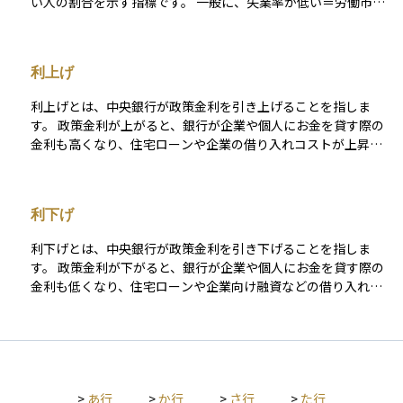
い人の割合を示す指標です。 一般に、失業率が低い＝労働市場
が堅調で経済が好調と判断され、逆に失業率が高い＝企業の雇
用意欲が弱く、景気が悪化している可能性があると考えられま
す。 失業率は、景気の遅行指標（＝景気の変化のあとから動く
利上げ
指標）とされており、すでに進行中の景気の良し悪しを確認す
るために使われます。たとえば、リストラや倒産が増え始めた
利上げとは、中央銀行が政策金利を引き上げることを指しま
あとに、失業率の悪化が統計として現れることが多いです。 金
す。 政策金利が上がると、銀行が企業や個人にお金を貸す際の
融市場においても失業率は注目される指標であり、とくに米国
金利も高くなり、住宅ローンや企業の借り入れコストが上昇し
では雇用統計とセットで市場が大きく反応します。失業率が予
ます。その結果、消費や投資が抑えられ、経済の過熱を冷ます
想より改善すれば、景気に対する安心感から株価が上昇する場
効果が期待されます。 一般的に、物価上昇（インフレ）が加速
合もありますが、インフレ懸念から利上げ観測につながること
しているときや、景気が過熱気味と判断されたときに、インフ
もあり、相場の反応は複雑です。 また、失業率の水準だけでな
利下げ
レを抑制する目的で利上げが行われます。 利上げは金融市場に
く、「なぜ上がったか・下がったか」の中身も重要です。たと
も大きな影響を与えます。金利が上がることで、預金や債券の
えば、労働参加率の変動によって失業率が変わることもあり、
利下げとは、中央銀行が政策金利を引き下げることを指しま
利回りが高まり、相対的に株式の魅力が薄れるため、株価が下
単純な判断には注意が必要です。
す。 政策金利が下がると、銀行が企業や個人にお金を貸す際の
落する要因となることがあります。また、高金利はその国の通
金利も低くなり、住宅ローンや企業向け融資などの借り入れが
貨の魅力を高めるため、為替市場では通貨高の要因になること
しやすくなります。その結果、消費や投資が活発になり、景気
が一般的です。 ただし、利上げを急激に行いすぎると、企業や
の回復や拡大が期待されます。 一般的に、景気が低迷している
個人の資金繰りが悪化し、景気後退を招くリスクもあります。
ときや、物価上昇（インフレ）の圧力が弱いときに、景気刺激
そのため、中央銀行は物価と景気のバランスを見ながら、段階
策として利下げが行われます。 また、利下げは金融市場にも大
的かつ慎重に利上げを判断します。
きな影響を与えます。金利が下がることで企業の資金調達コス
>
あ行
>
か行
>
さ行
>
た行
トが減り、利益拡大が期待されるため、株価の上昇要因となる