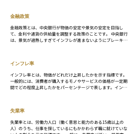
から構成される。 FRBの主な役割は、金融政策を通じて米国経
済の安定を図ることであり、その目的として「最大雇用（Maxi
金融政策
mum Employment）」と「物価の安定（Stable Prices）」と
いう2つの目標（デュアルマンデート）を掲げている。これらの
金融政策とは、中央銀行が物価の安定や景気の安定を目指し
目標を達成することで、米国経済の持続的な成長を促す。 FRB
て、金利や通貨の供給量を調整する政策のことです。 中央銀行
は、日本の日本銀行に相当する機関であり、政府から独立した
は、景気が過熱しすぎてインフレが進まないようにブレーキを
中央銀行として運営されている。ただし、完全に独立している
かけたり、景気が落ち込んだときには刺激策として金融緩和を
わけではなく、議会に対して定期的に金融政策の報告を行うな
行ったりして、経済全体のバランスを保とうとします。 主な金
ど、説明責任を負っている。
融政策の手段には、以下のようなものがあります： - 政策金利
インフレ率
の操作（利下げ・利上げ）：短期金利を上下させて、消費や投
資を刺激・抑制します。 - 公開市場操作：中央銀行が国債など
インフレ率とは、物価がどれだけ上昇したかを示す指標です。
を売買することで、市場の資金量を調整します。 - 預金準備率
一般的には、消費者が購入するモノやサービスの価格が一定期
の変更：銀行が中央銀行に預ける準備金の割合を調整すること
間でどの程度上昇したかをパーセンテージで表します。インフ
で、貸し出し可能な資金量をコントロールします。 金融政策
レ率が高いと物価が上がり、同じ金額でも購入できる商品が少
は、株式や債券、為替市場にも大きな影響を与えます。たとえ
なくなります。逆にインフレ率が低い、またはマイナスの場合
ば、利下げが行われれば企業の資金調達コストが下がり、株価
は物価が安定または下落している状態を示します。
の上昇要因となる一方で、金利低下により通貨が下落しやすく
失業率
なることもあります。 このように、金融政策の動向は資産運用
において非常に重要なファクターであり、中央銀行の声明や会
失業率とは、労働力人口（働く意思と能力のある15歳以上の
合の結果には多くの投資家が注目しています。
人）のうち、仕事を探しているにもかかわらず職に就けていな