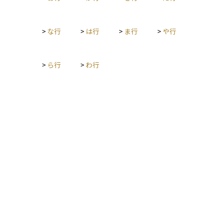
ことがあります。一方で、金利の魅力が下がることで自国通貨
が売られやすくなるため、為替相場では通貨安の要因となるこ
ともあります。 ただし、利下げを長期間続けたり過剰に行った
>
な行
>
は行
>
ま行
>
や行
りすると、消費や投資が加熱しすぎて需要が過剰になり、物価
が急激に上昇する（インフレが加速する）リスクもあります。
そのため、中央銀行は利下げを行う際に、経済全体のバランス
>
ら行
>
わ行
や将来のインフレリスクを慎重に見極める必要があります。