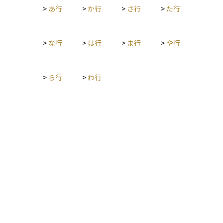
>
あ行
>
か行
>
さ行
>
た行
す。 これにより、無駄な保険料を抑えつつ、ライフステージの
変化（結婚、子育て、老後など）に応じて保障内容を見直すこ
とが容易になります。また、デジタル化の進展により、オンラ
イン上で簡単にモジュールを追加・削除できる仕組みを採用す
>
な行
>
は行
>
ま行
>
や行
る保険会社も増えています。
>
ら行
>
わ行