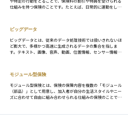
や特定の行動をとることで、保険料の割引や特典を受けられる
仕組みを持つ保険のことです。たとえば、日常的に運動をした
り、健康診断の結果が良好だったりすると、保険会社がそれを
評価して保険料を安くするなどの「報酬（インセンティブ）」
が与えられます。従来の保険が「万が一」に備える受動的な仕
ビッグデータ
組みであったのに対し、インセンティブ型保険は、加入者の行
動を前向きに変えることを目的とした「参加型」の保険といえ
ビッグデータとは、従来のデータ処理技術では扱いきれないほ
ます。テクノロジーの発達により、スマートウォッチや健康ア
ど膨大で、多様かつ高速に生成されるデータの集合を指しま
プリを使って日常のデータを記録し、それを保険評価に活用す
す。テキスト、画像、音声、動画、位置情報、センサー情報、
るケースも増えています。
取引履歴、SNSの投稿など、さまざまな形式の情報が含まれま
す。特徴としては「3V（Volume＝量、Variety＝多様性、Velo
city＝速度）」と呼ばれる要素を持ち、それらを適切に収集・
モジュール型保険
分析・活用することで、新たな価値や洞察を生み出すことが可
能になります。 ビッグデータは、マーケティングや医療、交
モジュール型保険とは、保険の保障内容を複数の「モジュール
通、製造業はもちろん、資産運用や金融の分野でも注目されて
（部品）」として用意し、加入者が自分の生活スタイルやニー
おり、市場のトレンド分析、顧客の投資行動予測、信用スコア
ズに合わせて自由に組み合わせられる仕組みの保険のことで
の算出などに活用されています。特に機械学習やディープラー
す。 たとえば、医療、がん、入院、ケガ、介護などの保障パー
ニングの発展によって、この大量のデータから意味ある情報を
ツを必要な分だけ選び、不要な部分を外すことで、自分に最適
抽出する技術が現実的なものとなり、より精度の高い意思決定
なプランを設計できます。従来のパッケージ型保険が「決めら
や自動化が実現されています。
れた内容をまとめて契約する」方式であるのに対し、モジュー
ル型保険は「必要な保障を必要なだけ」選べる柔軟性が特徴で