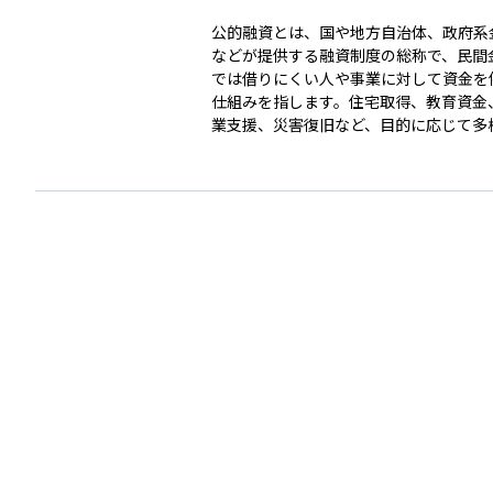
公的融資とは、国や地方自治体、政府系
などが提供する融資制度の総称で、民間
では借りにくい人や事業に対して資金を
仕組みを指します。住宅取得、教育資金
業支援、災害復旧など、目的に応じて多
が用意されており、低金利や長期返済、
軽減といった優遇条件が特徴です。 代表的な提供
機関には、日本政策金融公庫、住宅金融
構、自治体の産業振興公社などがありま
運用やライフプランの観点では、公的融
調達コストを抑えて計画的に資産形成や
の整備を行う手段として有効ですが、利
定の条件や審査があるため、制度内容を
することが大切です。