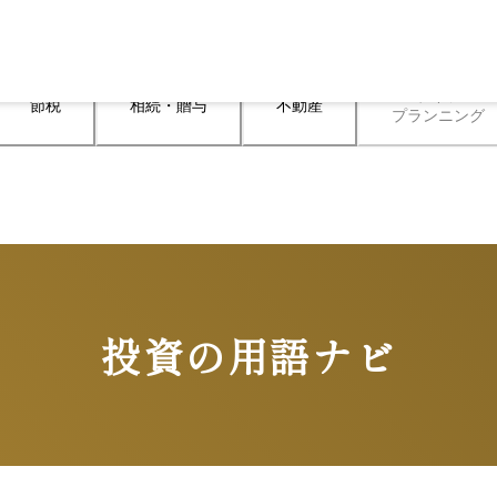
ライフ

節税
相続・贈与
不動産
プランニング
投資の用語ナビ