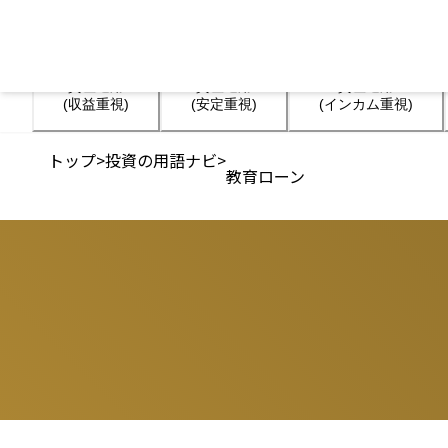
資産運用

資産運用

資産運用

(収益重視)
(安定重視)
(インカム重視)
トップ
>
投資の用語ナビ
>
教育ローン