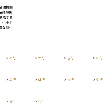
金融機関
金融機関
供給する
、中小企
様な制度
保証料の
支援機
す。資産
資は資金
>
あ行
>
か行
>
さ行
>
た行
生活基盤
用には一
よく理解
>
な行
>
は行
>
ま行
>
や行
>
ら行
>
わ行