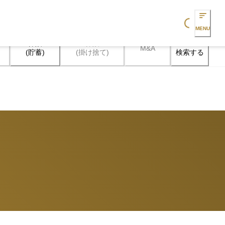
Loading...
MENU
保険

保険

M&A
検索する
(貯蓄)
(掛け捨て)