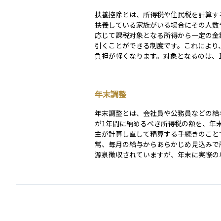
扶養控除とは、所得税や住民税を計算す
扶養している家族がいる場合にその人数
応じて課税対象となる所得から一定の金
引くことができる制度です。これにより
負担が軽くなります。対象となるのは、1
の子どもや親などで、生計を共にしてお
の所得が一定額以下であることが条件です。
もが16歳未満の場合は扶養控除の対象
年末調整
せんが、別途「児童手当」などの支援が
す。控除額は扶養親族の年齢や学生かど
年末調整とは、会社員や公務員などの給
によって異なり、たとえば「特定扶養親族
が1年間に納めるべき所得税の額を、年
以上23歳未満の子ども）」はより大き
主が計算し直して精算する手続きのこと
認められています。税負担を軽減し、家
常、毎月の給与からあらかじめ見込みで
る世帯への配慮を目的とした制度です。
源泉徴収されていますが、年末に実際の
種控除（配偶者控除、扶養控除、保険料
ど）を反映させて正確な税額を算出し、
調整します。 税金を払いすぎていた場合には還付
され、足りなかった場合は追加で徴収さ
があります。年末調整によって、多くの
者は確定申告をしなくても納税が完結す