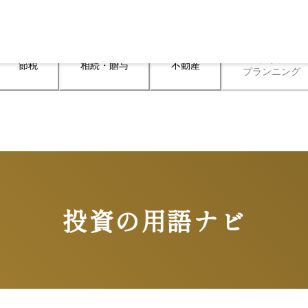
ライフ

節税
相続・贈与
不動産
プランニング
投資の用語ナビ