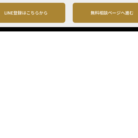
LINE登録はこちらから
無料相談ページへ進む
運営会社
利用規約
各種お問い合わせ
株式会社MONO Investment
プライバシーポリシー
コンテンツの二次利用
ンテンツは、情報の提供を目的としており、投資その他の行動を勧誘する目的で、作
投資の最終決定は、お客様ご自身でご判断いただきますようお願いいたします。 本
から入手したものですが、その情報源の確実性を保証したものではありません。 ま
があります。