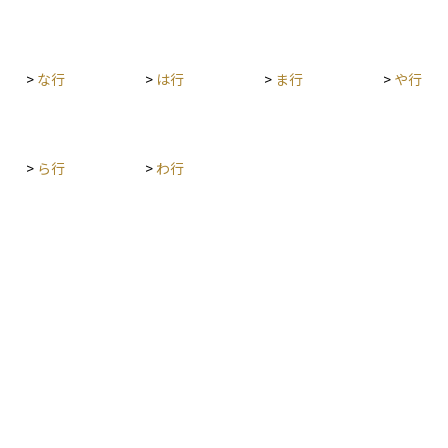
性を両立
者や副業
控除を受
できず、
>
な行
>
は行
>
ま行
>
や行
>
ら行
>
わ行