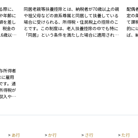
る際に、
同居老親等扶養控除とは、納税者が70歳以上の親
配偶
や年齢に
や祖父母などの直系尊属と同居して扶養している
定の
額を差し
場合に受けられる、所得税・住民税上の控除のこ
て課
、税金の
とです。この制度は、老人扶養控除の中でも特に
的に
6歳以上
「同居」という条件を満たした場合に適用され、
ば、
り、年間
通常の老人扶養控除よりも控除額が大きく設定さ
でき
 子ど
れています。 具体的には、70歳以上の親族と同じ
ます
にはなりま
住居に住み、生活費を共にしている（生計が一）
めの
ありま
ことが条件です。この控除は、介護や生活支援な
偶者
うかなど
ど実際に高齢者を身近で支えている家庭への税制
なお
与所得者
（19歳
上の優遇措置として設けられており、高齢化社会
が使
末に雇用
な控除額が
における家族の負担軽減策の一環です。正しく適
表現
です。通
族を支え
用するには、住民票上の同居や生活実態の確認が
フプ
所得税が
必要になる場合があります。
てお
収入や各
も身
控除な
過不足を
れること
給与所得
>
あ行
>
か行
>
さ行
>
た行
る仕組み