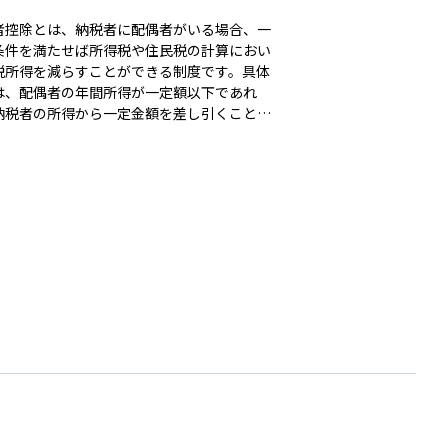
者控除とは、納税者に配偶者がいる場合、一
条件を満たせば所得税や住民税の計算におい
税所得を減らすことができる制度です。具体
は、配偶者の年間所得が一定額以下であれ
納税者の所得から一定金額を差し引くことが
るため、結果として支払う税金が少なくなり
。この制度は、家計全体の負担を軽減するた
もので、特にパートタイムや扶養内で働く配
がいる世帯にとって重要な意味を持ちます。
、配偶者の収入が一定額を超えるとこの控除
えなくなるため、「○○万円の壁」といった
で語られることもあります。資産運用やライ
ランを考える際には、税金の仕組みを理解し
くことが大切であり、配偶者控除はその中で
近で影響の大きい制度のひとつです。