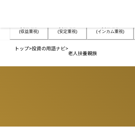
資産運用

資産運用

資産運用

(収益重視)
(安定重視)
(インカム重視)
トップ
>
投資の用語ナビ
>
老人扶養親族