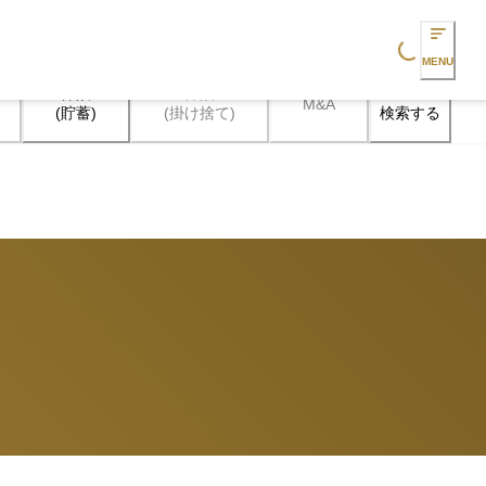
Loading...
MENU
保険

保険

M&A
検索する
(貯蓄)
(掛け捨て)