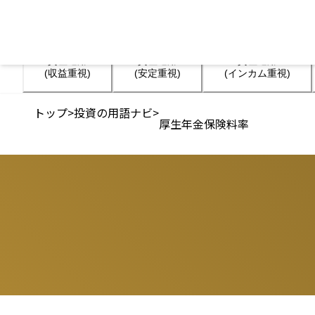
資産運用

資産運用

資産運用

(収益重視)
(安定重視)
(インカム重視)
トップ
>
投資の用語ナビ
>
厚生年金保険料率