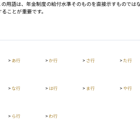
この用語は、年金制度の給付水準そのものを直接示すものでは
することが重要です。
>
あ行
>
か行
>
さ行
>
た行
>
な行
>
は行
>
ま行
>
や行
>
ら行
>
わ行