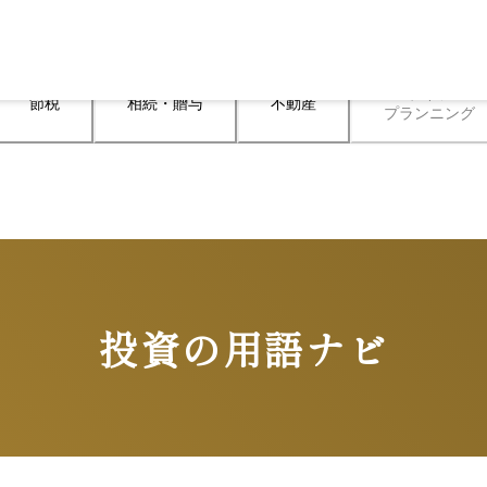
ライフ

節税
相続・贈与
不動産
プランニング
投資の用語ナビ