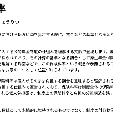
Term
率
りょうりつ
険における保険料額を算定する際に、賃金などの基準となる金
加入する公的年金制度の仕組みを理解する文脈で登場します。
が採られており、その計算の基準となる割合として厚生年金保
を理解する場面などで、この保険料率という概念が参照される
要な要素の一つとして位置づけられています。
保険料率は個人がそのまま負担する割合を意味すると理解され
分担する仕組みで運営されており、保険料率は制度全体の保険
される個人負担額は、制度上の保険料率と負担の分担構造を踏
た数値として永続的に維持されるものではなく、制度の財政状