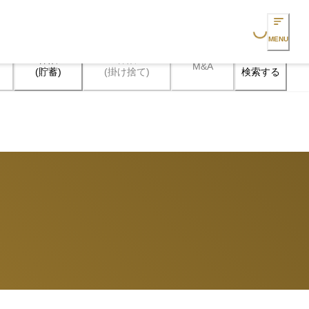
Loading...
MENU
保険

保険

M&A
検索する
(貯蓄)
(掛け捨て)