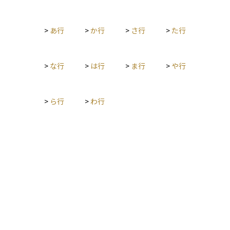
早めに手放し、下落している銘柄を塩漬けにしてしまう行動が
生まれます。資産運用では、この効果を理解することで感情に
>
あ行
>
か行
>
さ行
>
た行
左右されず、より合理的な売買判断を下すことができるように
なります。
>
な行
>
は行
>
ま行
>
や行
>
ら行
>
わ行