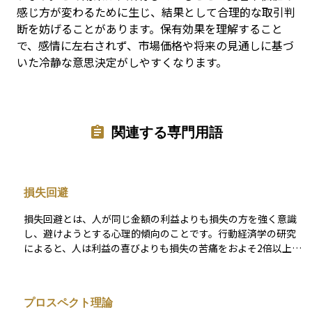
感じ方が変わるために生じ、結果として合理的な取引判
断を妨げることがあります。保有効果を理解すること
で、感情に左右されず、市場価格や将来の見通しに基づ
いた冷静な意思決定がしやすくなります。
関連する専門用語
損失回避
損失回避とは、人が同じ金額の利益よりも損失の方を強く意識
し、避けようとする心理的傾向のことです。行動経済学の研究
によると、人は利益の喜びよりも損失の苦痛をおよそ2倍以上強
く感じるとされます。資産運用では、この傾向が投資家の行動
に大きな影響を与え、含み損のある資産を売らずに保有し続け
たり、損失を恐れて有望な投資機会を逃したりする原因になり
プロスペクト理論
ます。損失回避を理解することは、感情に左右されない冷静な