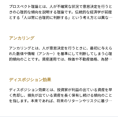
判断を下し、長期的に合理的な投資行動を維持するために重要
プロスペクト理論とは、人が不確実な状況で意思決定を行うと
です。
きの心理的な傾向を説明する理論です。伝統的な経済学が前提
とする「人は常に合理的に判断する」という考え方とは異な
り、この理論では人は利益と損失を同じように評価せず、特に
損失に対して強い回避傾向を持つと説明されます。また、確率
を評価する際にも実際の数値どおりではなく、小さな確率を過
アンカリング
大評価し、大きな確率を過小評価する傾向があります。例え
ば、宝くじを買ったり、保険に加入したりする行動は、この理
アンカリングとは、人が意思決定を行うときに、最初に与えら
論で説明できます。資産運用では、投資家の行動を現実的に理
れた数値や情報（アンカー）を基準にして判断してしまう心理
解し、リスク管理や商品の設計に応用されます。
的傾向のことです。資産運用では、株価や不動産価格、為替レ
ートなどにおいて「過去に見た価格」や「最初に提示された数
値」が判断基準になり、その後の評価や売買判断に影響を与え
ることがあります。例えば、株を購入したときの価格が頭に残
ディスポジション効果
り、それを基準に売却タイミングを決めてしまうケースです。
合理的な判断のためには、市場の変化や新しい情報をもとに評
ディスポジション効果とは、投資家が利益の出ている資産を早
価を更新することが大切ですが、アンカリングはその妨げにな
く売却し、損失が出ている資産を長く保有し続ける傾向のこと
ることがあります。
を指します。本来であれば、将来のリターンやリスクに基づい
て合理的に売買判断をすることが望ましいのですが、人は「利
益を確定したい」という心理や「損失を確定させたくない」と
いう心理に強く影響されます。このため、上昇している銘柄を