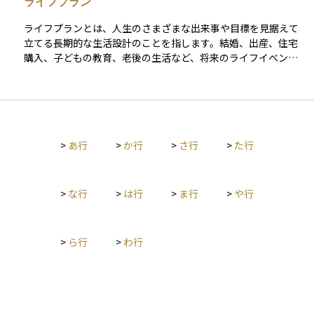
ライフプラン
の手続きが必要です。 投資信託や定期預金、生命保険などの金
融商品で運用し、税制優遇を受けられます。積立時は掛金が全
ライフプランとは、人生のさまざまな出来事や目標を見据えて
額所得控除の対象となり、運用時は運用益が非課税、受取時も
立てる長期的な生活設計のことを指します。結婚、出産、住宅
一定額が非課税になるなどのメリットがあります。 一方で、証
購入、子どもの教育、老後の生活など、将来のライフイベント
券口座と異なり各種手数料がかかること、途中引き出しが原則
にかかる費用や時期を見積もり、それに向けた貯蓄や投資の計
できない、というデメリットもあります。
画を立てることがライフプランの基本です。 ライフプランを立
てることで、お金に対する不安を減らし、将来の備えを具体的
に考えることができます。そして資産運用は、このライフプラ
ンに沿って行うことで、無理のない範囲でお金を増やし、将来
>
あ行
>
か行
>
さ行
>
た行
の安心につなげることができます。たとえば、子どもの教育資
金には中期の積立型投資信託、老後資金にはiDeCoやNISAを活
用するなど、目的に応じた運用が可能になります。 自分や家族
のライフイベントに合わせて計画的に資産を増やすことが、将
>
な行
>
は行
>
ま行
>
や行
来の安心と豊かさにつながります。
>
ら行
>
わ行