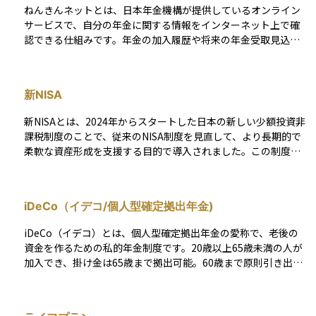
えで、非常に役立つ資料です。資産運用やライフプランを立て
病気や事故で障害を負った人や、家計を支える人を亡くした遺
ねんきんネットとは、日本年金機構が提供しているオンライン
る際にも、将来受け取れる公的年金の見込み額を把握すること
族を支援することにもあります。財源は、加入者が納める保険
サービスで、自分の年金に関する情報をインターネット上で確
は重要な出発点になります。
料と税金の一部で成り立っており、現役世代が高齢者を支える
認できる仕組みです。年金の加入履歴や将来の年金受取見込み
「賦課方式」を採用しています。しかし、少子高齢化が進むこ
額、保険料の納付状況などを、自宅のパソコンやスマートフォ
とで、この仕組みを今後も維持していくことが課題となってい
ンからいつでも確認できます。 ログインには基礎年金番号やマ
ます。公的年金は、すべての国民が支え合い、老後の安心を確
イナンバーが必要で、安全性にも配慮されています。紙の通知
新NISA
保するための重要な制度です。
だけではわかりにくかった年金情報を自分で管理できるように
なるため、資産運用や老後の生活設計を考えるうえで非常に便
新NISAとは、2024年からスタートした日本の新しい少額投資非
利なツールです。
課税制度のことで、従来のNISA制度を見直して、より長期的で
柔軟な資産形成を支援する目的で導入されました。この制度で
は、投資で得られた利益（配当や売却益）が一定の条件のもと
で非課税になるため、税負担を気にせずに投資ができます。新
NISAでは「つみたて投資枠」と「成長投資枠」の2つの枠が用
iDeCo（イデコ/個人型確定拠出年金)
意されており、年間の投資可能額や総額の上限も大幅に引き上
げられました。 また、非課税期間が無期限となったことで、よ
iDeCo（イデコ）とは、個人型確定拠出年金の愛称で、老後の
り長期的な運用が可能となっています。投資初心者にも利用し
資金を作るための私的年金制度です。20歳以上65歳未満の人が
やすい仕組みとなっており、老後資金や将来の資産形成の手段
加入でき、掛け金は65歳まで拠出可能。60歳まで原則引き出せ
として注目されています。
ません。 加入者は毎月の掛け金を決めて積み立て、選んだ金融
商品で長期運用し、60歳以降に年金または一時金として受け取
ります。加入には金融機関選択、口座開設、申込書類提出など