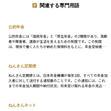
関連する専門用語
公的年金
公的年金には「国民年金」と「厚生年金」の2種類があり、高齢
者や障害者、遺族が生活を支えるための制度です。この制度
は、現役で働く人たちが納めた保険料をもとに、年金受給者に
支給する「世代間扶養」の仕組みで成り立っています。 国民年
金は、日本に住む20歳以上60歳未満のすべての人が加入する制
度です。保険料を一定期間（原則10年以上）納めると、65歳か
ねんきん定期便
ら老齢基礎年金を受け取ることができます。また、障害を負っ
た場合や生計を支える人が亡くなった場合には、障害基礎年金
ねんきん定期便とは、日本年金機構が毎年1回、すべての年金加
や遺族基礎年金を受け取ることができます。 厚生年金は、会社
入者に対して送付する通知書のことです。この通知には、これ
員や公務員が対象の制度で、国民年金に追加で加入する形にな
までの年金加入期間や納付状況、将来受け取れる年金の見込額
ります。保険料は給与に応じて決まり、支払った分に応じて将
などが記載されており、自分の年金記録を確認できる大切な資
来の年金額も増えます。そのため、厚生年金に加入している人
料です。 特に35歳、45歳、59歳の節目の年齢には、より詳しい
は、国民年金だけの人よりも多くの年金を受け取ることがで
内容が記載された特別バージョンが届きます。自分の年金情報
き、老齢厚生年金のほかに、障害厚生年金や遺族厚生年金もあ
ねんきんネット
に誤りがないか確認したり、老後の生活設計を考えたりするう
ります。 公的年金の目的は、老後の生活を支えるだけでなく、