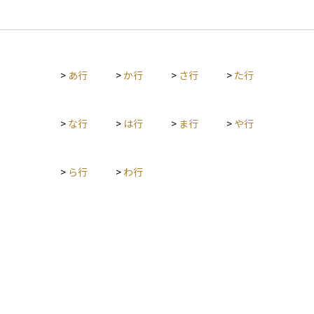
や相談対応を行う場所です。顧客は一般のフロアの混雑を避
け、快適な環境で高額商品や特別なサービスを受けられること
が特徴です。利用できるのは外商部を通じた一定以上の顧客に
限られるため、外商サロンは顧客にとって特別感や優越感をも
たらす存在でもあります。資産運用の観点からは、外商サロン
>
あ行
>
か行
>
さ行
>
た行
は富裕層向けサービスの一環であり、金融に限らずライフスタ
イル全体での特別な待遇を象徴する場といえます。
>
な行
>
は行
>
ま行
>
や行
>
ら行
>
わ行