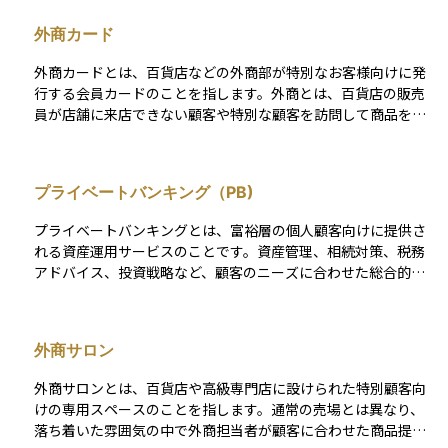
融機関やプライベートバンク、ファミリーオフィスなどの専門
外商カード
機関と連携しながら、資産を効率的に管理し、長期的な財産維
持・成長を目指す。
外商カードとは、百貨店などの外商部が特別なお客様向けに発
行する会員カードのことを指します。外商とは、百貨店の販売
員が店舗に来店できない顧客や特別な顧客を訪問して商品を提
案・販売する仕組みであり、その利用者向けに発行されるのが
外商カードです。このカードを持つことで、専用の外商担当者
によるサービスや、一般の顧客にはない優待、限定イベントへ
プライベートバンキング（PB)
の招待といった特典を受けられることがあります。資産運用の
観点では、外商カードは一定以上の資産を持つ顧客に提供され
プライベートバンキングとは、富裕層の個人顧客向けに提供さ
ることが多いため、富裕層向けサービスの一例として理解され
れる資産運用サービスのことです。資産管理、相続対策、税務
ます。外商カードの存在は、資産規模が大きくなると金融サー
アドバイス、投資戦略など、顧客のニーズに合わせた総合的な
ビスに限らず生活全般において特別な待遇を受けられる可能性
金融サービスが含まれます。通常、専門のファイナンシャルア
があることを示しています。
ドバイザーが個別に対応し、長期的な資産形成や保全をサポー
トします。
外商サロン
外商サロンとは、百貨店や高級専門店に設けられた特別顧客向
けの専用スペースのことを指します。通常の売場とは異なり、
落ち着いた雰囲気の中で外商担当者が顧客に合わせた商品提案