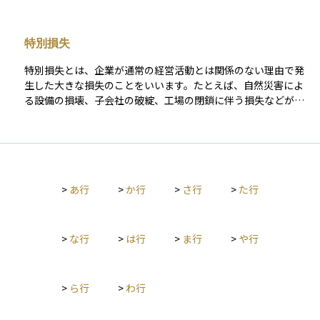
会社の株式を売却したことによる収益などが該当します。これ
らは企業の本来の事業活動から生まれたものではないため、会
計上は経常的な利益とは区別して示されます。投資家が企業の
特別損失
実力を評価する際は、特別利益による一時的な利益の増加をそ
のまま業績向上と判断しないよう注意が必要です。特別利益
特別損失とは、企業が通常の経営活動とは関係のない理由で発
は、その年限りの要因であることが多く、企業の継続的な収益
生した大きな損失のことをいいます。たとえば、自然災害によ
力を把握するには経常利益や営業利益も合わせて確認すること
る設備の損壊、子会社の破綻、工場の閉鎖に伴う損失などがこ
が大切です。
れにあたります。これらは日常的に発生するものではなく、経
常的な利益や損失とは区別して会計上に表示されます。投資家
にとっては、企業の本来の収益力を見極める際に、特別損失を
除いた「通常の利益」を確認することが重要です。特別損失は
一時的な要因であることが多く、継続的な業績悪化と混同しな
>
あ行
>
か行
>
さ行
>
た行
いよう注意が必要です。
>
な行
>
は行
>
ま行
>
や行
>
ら行
>
わ行