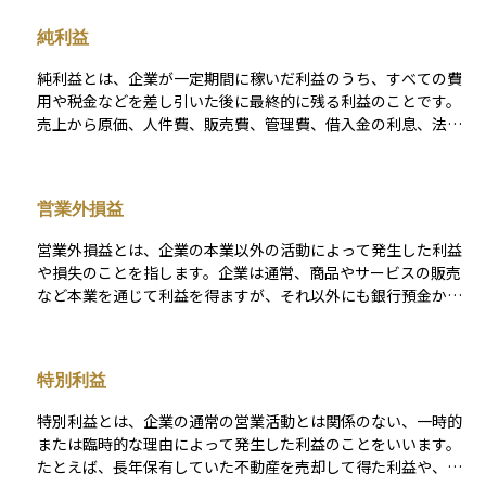
り、企業の「通常の経営活動の実力」を測るための指標であ
純利益
り、企業の本質的な収益力を判断する際に重要な数字となりま
す。経常利益が安定している企業は、本業が順調であり、経営
純利益とは、企業が一定期間に稼いだ利益のうち、すべての費
が安定していると考えられます。
用や税金などを差し引いた後に最終的に残る利益のことです。
売上から原価、人件費、販売費、管理費、借入金の利息、法人
税などをすべて差し引いたうえで残った金額が純利益となりま
す。いわば「会社が本当に儲けたお金」といえる部分で、この
数字が黒字であれば企業は利益を上げており、赤字であれば損
営業外損益
失を出していることになります。株主にとっては、配当の原資
になったり、企業の成長性や財務健全性を判断する重要な指標
営業外損益とは、企業の本業以外の活動によって発生した利益
になります。決算書の中でも最も注目される数値の一つで、企
や損失のことを指します。企業は通常、商品やサービスの販売
業の経営状況を端的に示しています。
など本業を通じて利益を得ますが、それ以外にも銀行預金から
の利息収入や、保有している株式からの配当収入など、本業以
外から得る収益もあります。これらは「営業外収益」と呼ば
れ、逆に借入金の利息支払いなどの費用は「営業外費用」と呼
特別利益
ばれます。営業外損益は、これら営業外収益と営業外費用の差
額であり、企業が本業以外の活動でどの程度利益や損失を出し
特別利益とは、企業の通常の営業活動とは関係のない、一時的
ているかを示す指標となります。経常利益を算出する際には、
または臨時的な理由によって発生した利益のことをいいます。
営業利益にこの営業外損益を加減して計算します。
たとえば、長年保有していた不動産を売却して得た利益や、子