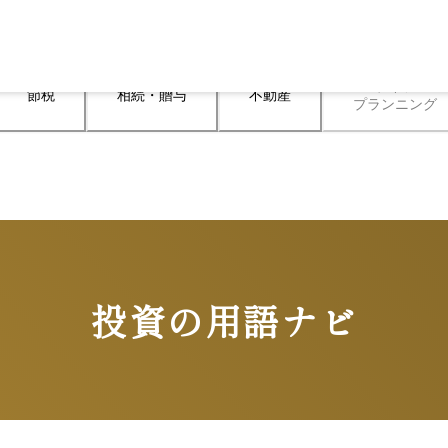
ライフ

節税
相続・贈与
不動産
プランニング
投資の用語ナビ