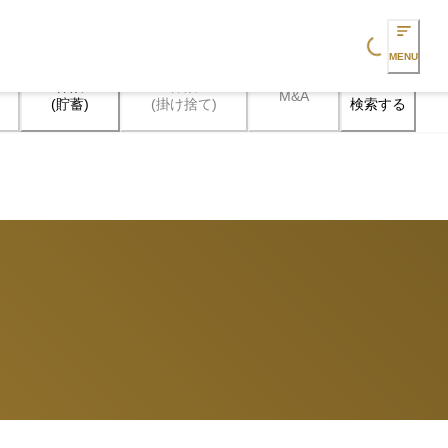
Loading...
MENU
保険

保険

M&A
検索する
(貯蓄)
(掛け捨て)