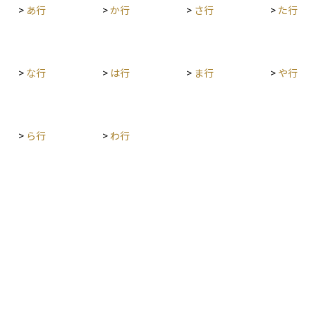
価切り下げ（評価損）で、時価の大幅下落などに
>
あ行
>
か行
>
さ行
>
た行
よって資産価値の回復が見込めないと判断される
と、簿価を減額処理するケースがあります。いず
れの場合も、財務指標や利益計算に影響を与える
ため、投資家は簿価と時価の双方を意識して企業
>
な行
>
は行
>
ま行
>
や行
の財務健全性や投資パフォーマンスを評価する必
要があります。 個人投資の観点では、簿価は「取
得原価＝税務上のコスト」と同義となることが多
く、売却益に対する課税額を計算する際のベース
>
ら行
>
わ行
になります。長期保有資産ほど時価との乖離が大
きくなりやすいことから、簿価と時価の差を定期
的に確認し、含み益・含み損の管理やリバラン
ス、損益通算などの税務戦略に生かすと効果的で
す。