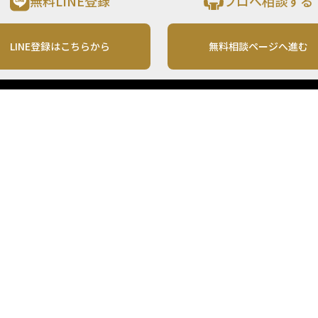
無料LINE登録
プロへ相談する
LINE登録はこちらから
無料相談ページへ進む
運営会社
利用規約
各種お問い合わせ
株式会社MONO Investment
プライバシーポリシー
コンテンツの二次利用
ンテンツは、情報の提供を目的としており、投資その他の行動を勧誘する目的で、作
投資の最終決定は、お客様ご自身でご判断いただきますようお願いいたします。 本
から入手したものですが、その情報源の確実性を保証したものではありません。 ま
があります。