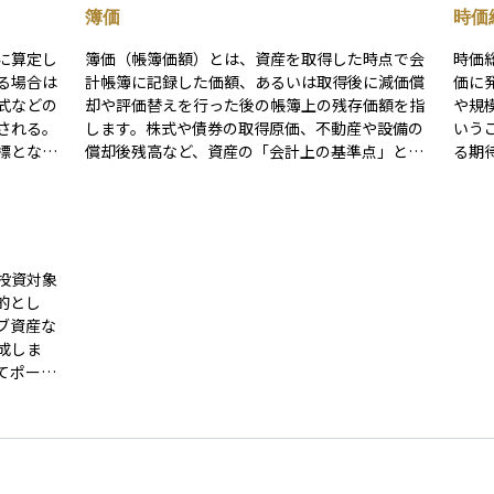
簿価
時価
に算定し
簿価（帳簿価額）とは、資産を取得した時点で会
時価
る場合は
計帳簿に記録した価額、あるいは取得後に減価償
価に
式などの
却や評価替えを行った後の帳簿上の残存価額を指
や規
される。
します。株式や債券の取得原価、不動産や設備の
いう
標とな
償却後残高など、資産の「会計上の基準点」とな
る期
な価格を
る数値であり、企業の財務諸表では貸借対照表
出方法に
（B/S）の資産項目に表示されます。 簿価は取得
適切な評
原価主義を前提とするため、市場価格（時価）と
は乖離する場合があります。たとえば100万円で
購入した上場株式の帳簿価額がそのまま100万円
投資対象
で残っていても、現在の市場価格が150万円なら5
的とし
0万円の含み益、70万円なら30万円の含み損が生
ブ資産な
じている計算です。この差は売却して初めて実現
成しま
損益として確定しますが、運用状況の把握や税務
てポート
計算の前提として簿価を基準にすることが多い点
バランス
は押さえておきましょう。 実務上、簿価が変動す
場状況が
る代表例は二つあります。一つ目は減価償却で、
当初の配
建物や設備など耐用年数のある固定資産は会計期
理は、リ
間ごとに計画的に簿価を減らします。二つ目は簿