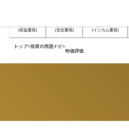
資産運用

資産運用

資産運用

(収益重視)
(安定重視)
(インカム重視)
トップ
>
投資の用語ナビ
>
時価評価