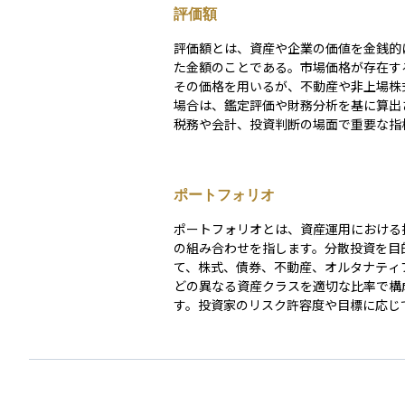
評価額
評価額とは、資産や企業の価値を金銭的
た金額のことである。市場価格が存在す
その価格を用いるが、不動産や非上場株
場合は、鑑定評価や財務分析を基に算出
税務や会計、投資判断の場面で重要な指
り、資産売却や企業のM&Aの際にも適正
判断するために用いられる。評価額は算
よって異なることがあり、状況に応じた
ポートフォリオ
価が求められる。
ポートフォリオとは、資産運用における
の組み合わせを指します。分散投資を目
て、株式、債券、不動産、オルタナティ
どの異なる資産クラスを適切な比率で構
す。投資家のリスク許容度や目標に応じ
フォリオを設計し、リスクとリターンの
を最適化します。また、運用期間中に市
変化した場合には、リバランスを通じて
分比率を維持します。ポートフォリオ管
スク管理の重要な手法です。