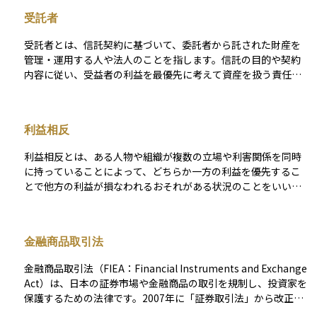
受託者
受託者とは、信託契約に基づいて、委託者から託された財産を
管理・運用する人や法人のことを指します。信託の目的や契約
内容に従い、受益者の利益を最優先に考えて資産を扱う責任が
あり、この責任は「受託者責任」と呼ばれます。受託者には、
高い倫理観と専門的な知識が求められるのが特徴です。 たとえ
ば、親が子どもの将来の教育資金として自分の資産を信託した
利益相反
場合、受託者はその資産を信託の目的に沿って安全かつ効果的
に管理・運用する義務を負います。自分の資産とは明確に分け
利益相反とは、ある人物や組織が複数の立場や利害関係を同時
て管理する「分別管理義務」もあり、不適切な流用は許されま
に持っていることによって、どちらか一方の利益を優先するこ
せん。 信託において受託者は、実際に財産を動かす実務の中心
とで他方の利益が損なわれるおそれがある状況のことをいいま
的な役割を担うため、信頼関係が非常に重要です。誰を受託者
す。たとえば、投資アドバイザーが自分の利益を優先して、自
に選ぶかは、信託設計の成否を左右する大きなポイントであ
社にとって都合の良い商品を顧客に勧めるようなケースがこれ
り、専門家や信託会社の活用も選択肢となります。
にあたります。 このような状況は、投資判断の公正さを損なう
金融商品取引法
可能性があるため、資産運用の分野では利益相反がないかどう
かを確認することがとても重要です。信頼できるアドバイザー
金融商品取引法（FIEA：Financial Instruments and Exchange
や金融機関を選ぶ際には、この点に注意を払うことが大切で
Act）は、日本の証券市場や金融商品の取引を規制し、投資家を
す。
保護するための法律です。2007年に「証券取引法」から改正・
統合され、金融市場全体の健全性を確保する役割を担っていま