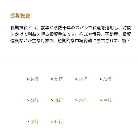
す。 この法律は、株式、債券、投資信託、デリバティブ（先
物・オプション取引）、暗号資産関連商品など、幅広い金融商
長期投資
品を対象としています。投資家保護の観点から、虚偽表示や詐
欺的な勧誘を禁止し、投資家の知識や経験に応じた適切な商品
長期投資とは、数年から数十年のスパンで資産を運用し、時間
を提供することが義務付けられています。また、市場の透明性
をかけて利益を得る投資手法です。株式や債券、不動産、投資
を確保するため、金融機関や証券会社に対して取引情報の適切
信託などが主な対象で、短期的な市場変動に左右されず、複利
な開示を求め、公正な市場運営を実現しています。さらに、未
の効果を活かして資産を増やすことを目指します。
公開の重要情報を利用したインサイダー取引や市場操作を禁止
し、市場の公平性を維持することも重要な目的の一つです。 こ
の法律によって、投資家が安心して金融市場に参加できる環境
が整備されています。しかし、投資を行う際には規制の内容を
理解し、適切な取引を行うことが求められます。
>
あ行
>
か行
>
さ行
>
た行
>
な行
>
は行
>
ま行
>
や行
>
ら行
>
わ行