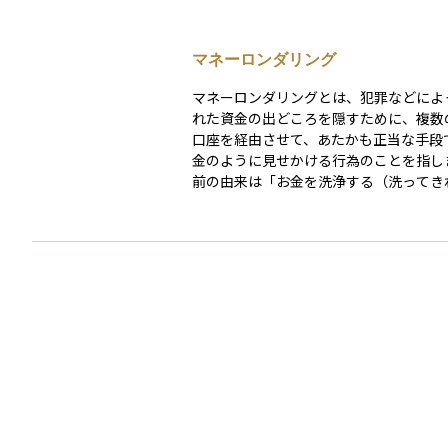
マネーロンダリング
マネーロンダリングとは、犯罪などによ
れた資金の出どころを隠すために、複数
口座を経由させて、あたかも正当な手段
金のように見せかける行為のことを指しま
前の由来は「お金を洗浄する（洗ってき
る）」という比喩からきており、資金の
雑にすることで、不正な資金の出所を特
くするのが目的です。 資産運用の現場では、マネ
ーロンダリング対策が重要な役割を果た
り、金融機関は顧客の本人確認や不審な
告など、厳しいルールに従って対応する
ります。このため、投資家自身も取引時
供を求められる場面があり、健全な金融
るための一環として理解しておくことが
す。