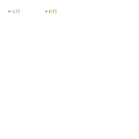
>
ら行
>
わ行