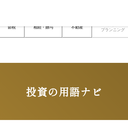
ライフ

節税
相続・贈与
不動産
プランニング
投資の用語ナビ