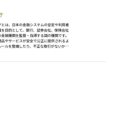
庁
庁とは、日本の金融システムの安定や利用者
護を目的として、銀行、証券会社、保険会社
の金融機関を監督・指導する国の機関です。
商品やサービスが安全で公正に提供されるよ
ルールを整備したり、不正な取引がないかを
クしたりする役割を担っています。 また、
家を守るための制度設計や、金融商品取引業
登録・監督も行っています。金融庁がしっか
機能していることで、私たちは安心して銀行
用したり、資産運用を始めたりすることがで
のです。