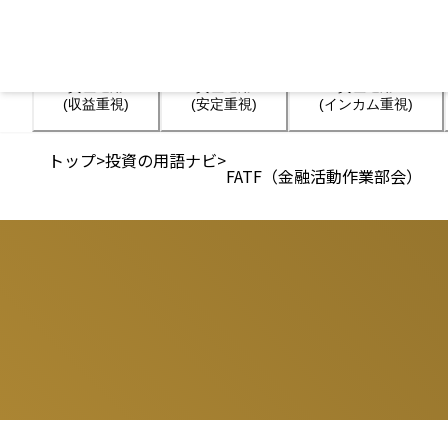
資産運用

資産運用

資産運用

(収益重視)
(安定重視)
(インカム重視)
トップ
>
投資の用語ナビ
>
FATF（金融活動作業部会）