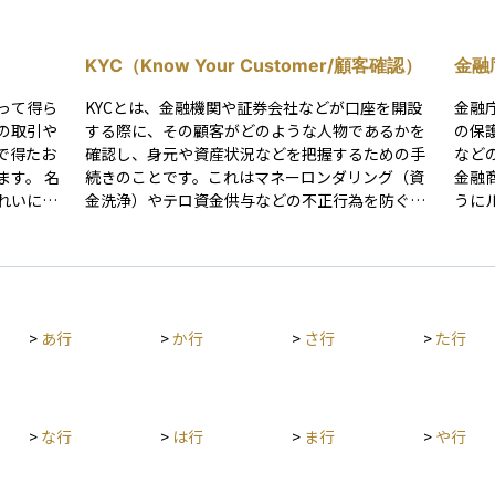
KYC（Know Your Customer/顧客確認）
金融
って得ら
KYCとは、金融機関や証券会社などが口座を開設
金融
の取引や
する際に、その顧客がどのような人物であるかを
の保
で得たお
確認し、身元や資産状況などを把握するための手
など
す。 名
続きのことです。これはマネーロンダリング（資
金融
れいにす
金洗浄）やテロ資金供与などの不正行為を防ぐた
うに
流れを複
めに義務付けられており、金融取引の安全性を保
チェッ
定しにく
つための重要なプロセスです。 具体的には、本人
投資
確認書類の提出や、収入源、投資目的、金融資産
者の
してお
の状況などの申告が求められることがあります。
りと
取引の報
KYCを適切に行うことで、金融機関は適切な商品
を利
>
あ行
>
か行
>
さ行
>
た行
必要があ
を案内できるようになり、投資家自身も安心して
きる
に情報提
取引を始めることができます。
市場を守
大切で
>
な行
>
は行
>
ま行
>
や行