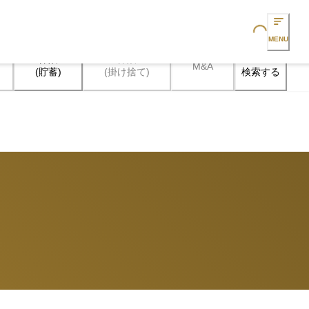
Loading...
MENU
保険

保険

M&A
検索する
(貯蓄)
(掛け捨て)