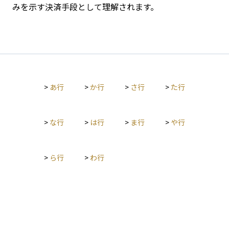
みを示す決済手段として理解されます。
>
あ行
>
か行
>
さ行
>
た行
>
な行
>
は行
>
ま行
>
や行
>
ら行
>
わ行