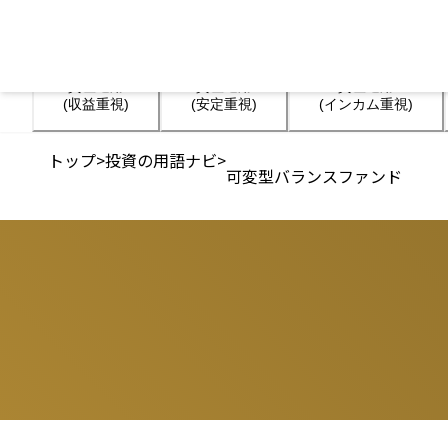
資産運用

資産運用

資産運用

(収益重視)
(安定重視)
(インカム重視)
トップ
>
投資の用語ナビ
>
可変型バランスファンド