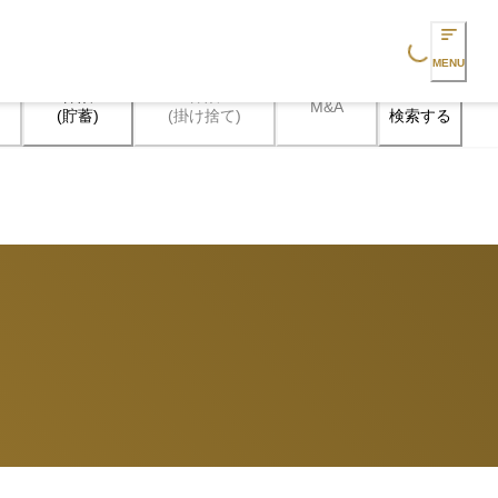
Loading...
MENU
保険

保険

M&A
検索する
(貯蓄)
(掛け捨て)