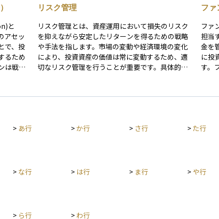
）
リスク管理
ファ
on)と
リスク管理とは、資産運用において損失のリスク
ファ
のアセッ
を抑えながら安定したリターンを得るための戦略
担当
とで、投
や手法を指します。市場の変動や経済環境の変化
金を
するため
により、投資資産の価値は常に変動するため、適
に投
ンは戦略
切なリスク管理を行うことが重要です。具体的に
す。
ットアロ
は、異なる資産クラスに分散投資することでリス
分析
行われ、
クを分散させる、投資対象の信用力や市場環境を
ク管
度・投資
定期的に見直す、ストップロス（損切り）ルール
スの最適化です
は短期的
を設定するなどの方法があります。また、長期的
情勢
分を決定
な視点でリスク許容度を考慮しながらポートフォ
識が
>
あ行
>
か行
>
さ行
>
た行
リオを調整することも有効です。適切なリスク管
と分
理を行うことで、市場の急変動時にも冷静に対応
ンド
し、資産の保全と成長のバランスを取ることが可
から
能になります。
た、
ケー
>
な行
>
は行
>
ま行
>
や行
告、
ァン
と経
資業
>
ら行
>
わ行