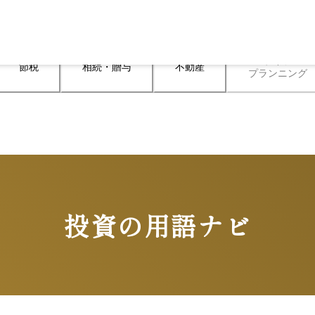
ライフ

節税
相続・贈与
不動産
プランニング
投資の用語ナビ