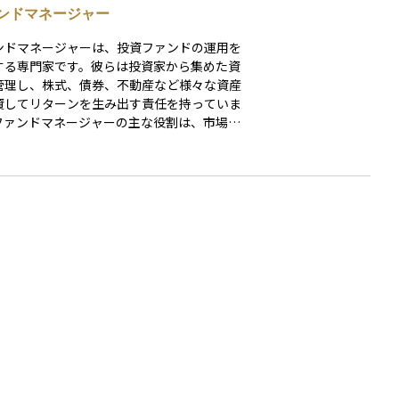
ンドマネージャー
ンドマネージャーは、投資ファンドの運用を
する専門家です。彼らは投資家から集めた資
管理し、株式、債券、不動産など様々な資産
資してリターンを生み出す責任を持っていま
ファンドマネージャーの主な役割は、市場の
、投資戦略の立案、資産の選定と配置、リス
理、そしてファンドの全体的なパフォーマン
。 ファンドマネージャーは、経済
、業界動向、企業の財務健全性など幅広い知
要求されるため、金融市場に関する深い理解
析能力が必要です。彼らの投資判断は、ファ
の成績に直接的な影響を及ぼすため、投資家
の信頼を獲得することが非常に重要です。 ま
ファンドマネージャーは投資家とのコミュニ
ションも担当し、投資戦略の説明、成績報
市場の見通しの提供などを行います。投資フ
ドの成功は、ファンドマネージャーのスキル
験に大きく依存しており、そのため彼らは投
界において中心的な役割を果たしています。