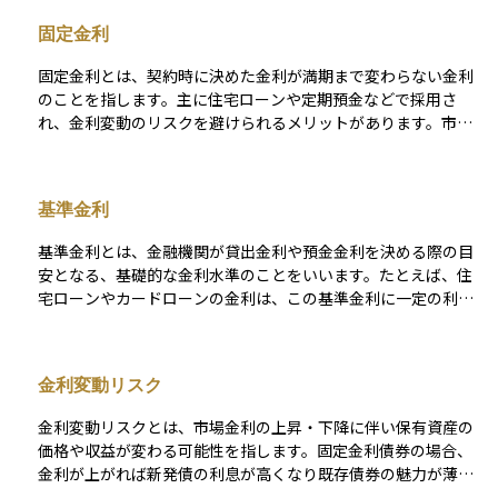
利上昇に備えた資金計画が重要です。
固定金利
固定金利とは、契約時に決めた金利が満期まで変わらない金利
のことを指します。主に住宅ローンや定期預金などで採用さ
れ、金利変動のリスクを避けられるメリットがあります。市場
金利が上昇しても支払額が増えないため、長期的な資金計画を
立てやすい一方で、市場金利が下がった場合には高い金利を支
払い続けるデメリットもあります。
基準金利
基準金利とは、金融機関が貸出金利や預金金利を決める際の目
安となる、基礎的な金利水準のことをいいます。たとえば、住
宅ローンやカードローンの金利は、この基準金利に一定の利幅
（スプレッド）を加えて設定されます。一般的には、各銀行が
独自に設定する「店頭表示金利」や、日本銀行が金融政策の一
環として誘導する「政策金利」、短期の市場金利などが基準金
金利変動リスク
利として使われます。 特に住宅ローンでは、変動金利型の商品
において基準金利が変動することで返済額も見直されるため、
金利変動リスクとは、市場金利の上昇・下降に伴い保有資産の
金利動向に敏感になる必要があります。初心者の方にとって
価格や収益が変わる可能性を指します。固定金利債券の場合、
は、「どんな金利がどう決まるのか」を理解する入口として、
金利が上がれば新発債の利息が高くなり既存債券の魅力が薄れ
基準金利という考え方を押さえておくことがとても重要です。
るため価格は下落し、逆に金利が下がれば既存債券の利息が相