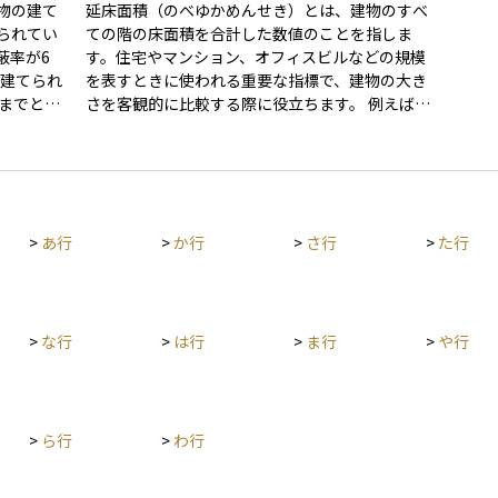
物の建て
延床面積（のべゆかめんせき）とは、建物のすべ
られてい
ての階の床面積を合計した数値のことを指しま
蔽率が6
す。住宅やマンション、オフィスビルなどの規模
に建てられ
を表すときに使われる重要な指標で、建物の大き
ルまでとい
さを客観的に比較する際に役立ちます。 例えば、
災の観点
一戸建て住宅で1階と2階がある場合、それぞれの
環境や安
階の床面積を足した合計が延床面積となります。
。建蔽率
資産運用の観点では、不動産投資において賃料や
を建てら
資産価値を判断する基準のひとつとなるため、物
断する重
件を評価するときに欠かせない要素です。
>
あ行
>
か行
>
さ行
>
た行
フィスビ
率を確認
>
な行
>
は行
>
ま行
>
や行
>
ら行
>
わ行