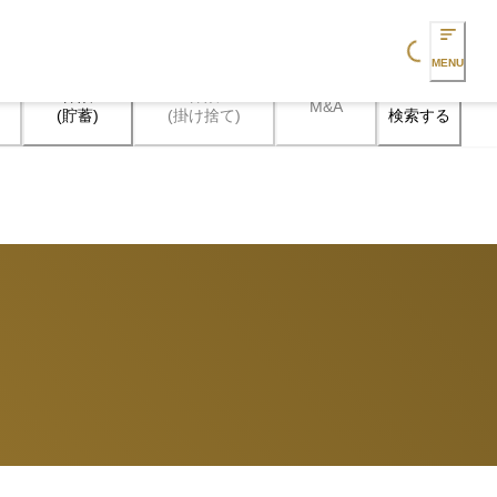
Loading...
MENU
保険

保険

M&A
検索する
(貯蓄)
(掛け捨て)