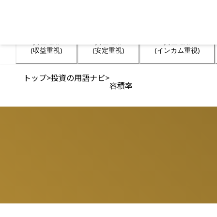
資産運用

資産運用

資産運用

(収益重視)
(安定重視)
(インカム重視)
トップ
>
投資の用語ナビ
>
容積率