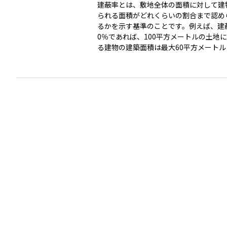
建蔽率とは、敷地全体の面積に対して建
られる面積がどれくらいの割合まで認め
るかを示す基準のことです。例えば、建
0％であれば、100平方メートルの土地
る建物の建築面積は最大60平方メート
う意味になります。これは都市計画や防
から、土地を過度に使いすぎず、周囲の
全性を確保するために定められています
は不動産投資において、どのような建物
れるか、また資産価値がどうなるかを判
要な要素になります。特にアパートやオ
ルなど収益物件を検討する際には、建蔽
することが欠かせません。