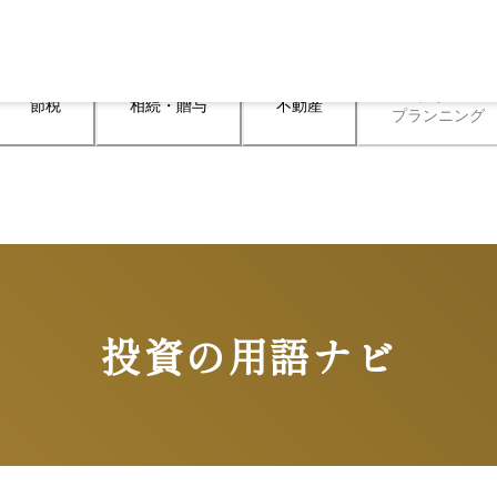
ライフ

節税
相続・贈与
不動産
プランニング
投資の用語ナビ