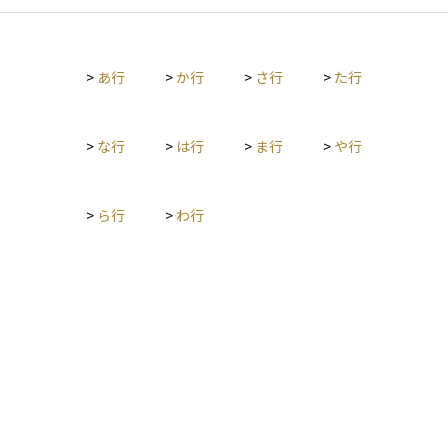
し上げる効果が期待されます。日本では1999年に初めて導入さ
れ、その後の長期デフレ局面でマイナス金利や長期金利の操作
（イールドカーブ・コントロール）へと発展しました。 一方、
>
あ行
>
か行
>
さ行
>
た行
金利を極端に下げ続けると銀行の利ざやは縮小し、金融機関の
収益力が低下します。また、利回りを求めるマネーが株式や不
動産に流入しやすくなるため、資産価格が経済実態以上に上昇
するバブルの温床にもなりかねません。さらに、内外金利差が
>
な行
>
は行
>
ま行
>
や行
拡大すれば自国通貨が下落し、輸入物価を通じてインフレ圧力
が高まるリスクもあります。 資産運用の観点では、ゼロ金利環
境下では国債など安全資産の利息収入がほぼ期待できない一
>
ら行
>
わ行
方、債券価格は金利上昇に弱くなります。そのため、インフレ
期待の動きや中央銀行の出口戦略を見極めつつ、株式への比重
を上げたり、物価連動債や外貨建て資産、オルタナティブ資産
で実質リターンを確保する戦略が重視されます。ゼロ金利政策
が採られている背景と、そこからの転換点を読み解くことが、
ポートフォリオを守り育てるうえで欠かせない判断材料となり
ます。