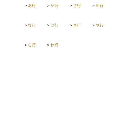
>
あ行
>
か行
>
さ行
>
た行
は「証拠金」とも呼ばれ、相場の変動に応じて追加で入金が必
要になることもあります。このように、保証金は投資のリスク
とリターンのバランスを保つための基本的な仕組みのひとつで
す。
>
な行
>
は行
>
ま行
>
や行
>
ら行
>
わ行