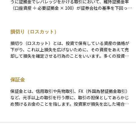
うに証拠金でレバレッジをかける取引において、維持証拠金率
ェックしておくことが重要です。
（口座資産 ÷ 必要証拠金 × 100）が証券会社の基準を下回った
際に送られる追加入金の要請です。日本では「追証（おいしょ
う）」「追加証拠金」とも呼ばれます。 たとえば借入金が 80
万円の状態で保有資産の評価額が 70 万円に下落すると維持率は
損切り（ロスカット）
88 ％となり、基準 100 ％を割り込むためマージンコールが発生
します。投資家はふつう 1〜3 営業日以内に不足額を入金するか
損切り（ロスカット）とは、投資で保有している資産の価格が
ポジションを減らして対応する必要があり、応じなければロス
下がり、これ以上損失を広げないために、その資産をあえて売
カット（強制決済）によって損失が確定します。 FX のように即
却して損失を確定させる行為のことをいいます。多くの投資家
時ロスカットが適用される商品もあり、詳細な条件は証券会社
は、含み損の状態で損を確定させることに心理的な抵抗を感じ
ごとに異なります。追証リスクを抑えるには、必要証拠金のお
ますが、損切りをしないまま価格がさらに下がると、より大き
よそ 1.5～2 倍の余裕資金を常に預けておくことが基本です。あ
な損失につながる可能性があります。そのため、あらかじめ損
らかじめストップロスを設定して下落幅を限定し、相場急変時
保証金
失の許容範囲を決めておき、一定の価格に達したら機械的に売
にアプリやメールのアラートで即座に状況を確認して対処する
る「ルールとしての損切り」が資産を守る手段として重要で
と、予期せぬマージンコールを大幅に減らせます。
保証金とは、信用取引や先物取引、FX（外国為替証拠金取引）
す。また、FXや信用取引では、証拠金維持のために強制的にロ
など、元手以上の取引を行う際に、取引の担保としてあらかじ
スカットが行われることもあります。損切りは投資のリスク管
め預けるお金のことを指します。投資家が損失を出した場合で
理の基本のひとつです。
も、最低限の資金が確保されていることを示すための仕組みで
あり、取引相手や証券会社のリスクを抑える役割があります。
たとえば、株の信用取引では、一定の保証金を預けることで、
自己資金の数倍の取引が可能になりますが、その分損失も大き
くなり得るため、リスク管理が非常に重要になります。保証金