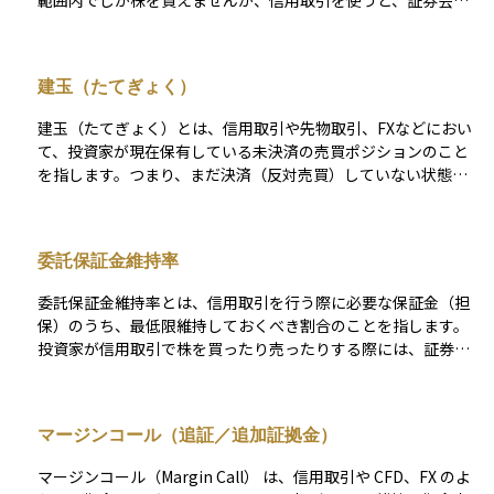
範囲内でしか株を買えませんが、信用取引を使うと、証券会社
に一定の担保（保証金）を差し入れることで、元手の数倍まで
の取引が可能になります。 これにより、うまくいけば短期間で
大きな利益を得ることができますが、その反面、損失も同じよ
建玉（たてぎょく）
うに拡大する可能性があるため、リスクも高くなります。信用
取引では、株を「買う」だけでなく、持っていない株を「売る
建玉（たてぎょく）とは、信用取引や先物取引、FXなどにおい
（空売り）」こともできるため、相場が下がる局面でも利益を
て、投資家が現在保有している未決済の売買ポジションのこと
狙うことが可能です。初心者にとっては魅力的に映るかもしれ
を指します。つまり、まだ決済（反対売買）していない状態の
ませんが、資金管理や相場の見通しに自信がない段階では慎重
買いや売りの契約のことです。たとえば、ある株を信用買いし
に扱うべき上級者向けの取引手法です。
て保有している場合、その状態が「買い建玉」となります。反
対に、信用売りしている場合は「売り建玉」と呼ばれます。建
委託保証金維持率
玉は、相場の動きによって含み益にも含み損にもなるため、投
資家のリスク管理において重要な存在です。また、建玉の状況
委託保証金維持率とは、信用取引を行う際に必要な保証金（担
に応じて、保証金の維持や追加入金（追証）が必要になること
保）のうち、最低限維持しておくべき割合のことを指します。
もあります。建玉の管理をしっかり行うことは、安定した取引
投資家が信用取引で株を買ったり売ったりする際には、証券会
を継続するための基本といえます。
社に一定額の保証金を預ける必要がありますが、この割合が下
がりすぎると、証券会社から追加の保証金（追証）を求められ
る可能性があります。 通常は20％〜30％程度が最低基準とされ
マージンコール（追証／追加証拠金）
ており、保有している株の値下がりなどで維持率が下がるとリ
スクが高まります。投資家としては、自分の信用取引のポジシ
マージンコール（Margin Call） は、信用取引や CFD、FX のよ
ョンが安全圏にあるかを確認するために、この維持率を常にチ