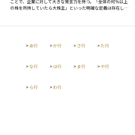
ことで、企業に対して大きな発言力を持つ。「全体の何％以上
の株を所持していたら大株主」といった明確な定義は存在しな
い。
>
あ行
>
か行
>
さ行
>
た行
>
な行
>
は行
>
ま行
>
や行
>
ら行
>
わ行