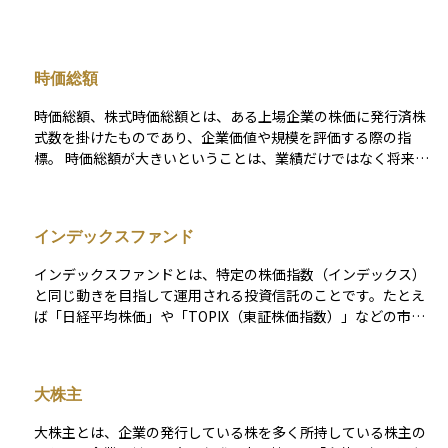
時価総額
時価総額、株式時価総額とは、ある上場企業の株価に発行済株
式数を掛けたものであり、企業価値や規模を評価する際の指
標。 時価総額が大きいということは、業績だけではなく将来の
成長に対する期待も大きいことを意味する。
インデックスファンド
インデックスファンドとは、特定の株価指数（インデックス）
と同じ動きを目指して運用される投資信託のことです。たとえ
ば「日経平均株価」や「TOPIX（東証株価指数）」などの市場
全体の動きを示す指数に連動するように設計されています。こ
の仕組みにより、個別の銘柄を選ぶ手間がなく、市場全体に分
散投資ができるのが特徴です。また、運用の手間が少ないた
大株主
め、手数料が比較的安いことも魅力の一つです。投資初心者に
とっては、安定した長期運用の第一歩として選びやすいファン
大株主とは、企業の発行している株を多く所持している株主の
ドの一つです。