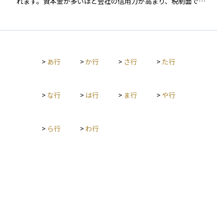
れます。資本金が多いほど会社の信用力が高まり、税制面での
優遇を受けられることもあります。 例えば、資本金が1,000万
円未満なら、設立から一定期間は消費税の納税が免除されるこ
とがあります。1億円以下なら、中小企業向けの税制優遇（軽減
税率や交際費の全額損金算入など）が適用されます。1億円を超
えると、これらの優遇が受けられなくなり、税負担が増える可
>
あ行
>
か行
>
さ行
>
た行
能性があります。 特にベンチャー企業では、投資家からの出資
で資本金を増やし、成長のための戦略を立てることが重要で
す。
>
な行
>
は行
>
ま行
>
や行
>
ら行
>
わ行