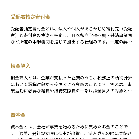
普通寄附金より広く設定されており、所得税だけでなく住民税
での税額控除も受けやすくなっています。そのため、税負担を
受配者指定寄付金
抑えながら社会貢献を図りたい方にとって、最も代表的で利用
価値の高い寄附区分と言えます。
受配者指定寄付金とは、法人や個人があらかじめ寄付先（受配
者）と寄付金の使途を指定し、日本私立学校振興・共済事業団
など所定の中継機関を通じて拠出する仕組みです。一定の要件
を満たすと法人税法上の「特定寄付金」として扱われ、寄付額
の全額を損金に算入できるため、普通寄付金の限度額計算に縛
られず税務上のメリットが得られます。寄付者は寄付先を細か
損金算入
く指定でき、受配者となる学校法人や社会福祉法人などは、資
金使途を寄付者と合意のうえで報告する義務を負うため、透明
損金算入とは、企業が支払った経費のうち、税務上の所得計算
性と資金効率が高まるのが特徴です。
において課税対象から控除できる金額のことです。例えば、事
業活動に必要な経費や接待交際費の一部は損金算入の対象とな
ります。損金算入により、企業の課税所得が減少し、納める法
人税が軽減されます。
資本金
資本金とは、会社が事業を始めるために集めたお金のことで
す。通常、会社設立時に株主が出資し、法人登記の際に登録さ