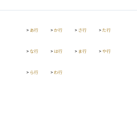
>
あ行
>
か行
>
さ行
>
た行
>
な行
>
は行
>
ま行
>
や行
>
ら行
>
わ行