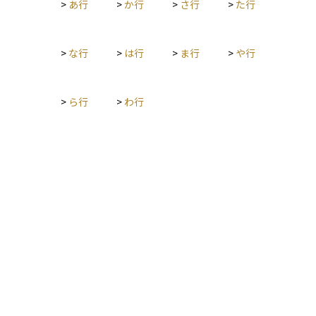
>
あ行
>
か行
>
さ行
>
た行
>
な行
>
は行
>
ま行
>
や行
>
ら行
>
わ行