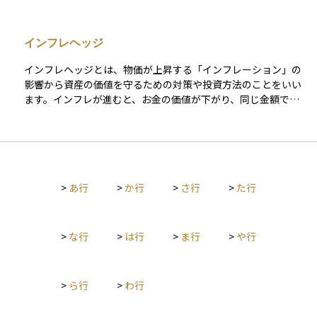
の資産はリスクが低いため、資産の一部を安全資産に振り分け
通貨や地域に分散して投資する、長期的な視点で資産を保有す
ることで、ポートフォリオ全体のリスクを抑える役割を果た
るなどの方法があります。海外資産に投資する際は、リターン
す。特に、短期間で使用する予定の資金や、生活費の予備資金
だけでなく、為替リスクの存在も十分に理解しておくことが大
インフレヘッジ
として適している。 インフレの影響を受けるため、長期的に資
切です。
産を増やす目的ではリスク資産と併用することが一般的であ
インフレヘッジとは、物価が上昇する「インフレーション」の
る。
影響から資産の価値を守るための対策や投資方法のことをいい
ます。インフレが進むと、お金の価値が下がり、同じ金額でも
買えるモノやサービスの量が減ってしまいます。そうした状況
でも資産の実質的な価値を保つために、物価と一緒に価値が上
がりやすい資産、たとえば不動産や金（ゴールド）、インフレ
連動債などに投資するのが一般的です。インフレヘッジは、将
来のお金の価値が目減りするリスクに備えるための重要な考え
>
あ行
>
か行
>
さ行
>
た行
方です。
>
な行
>
は行
>
ま行
>
や行
>
ら行
>
わ行