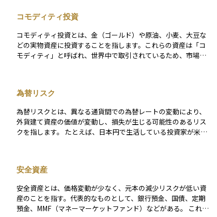
にあります。ただし、運用管理に必要な信託報酬や購入時手数
コモディティ投資
料などのコストが発生することにも注意が必要です。また、投
資信託ごとに運用方針やリスクの水準が異なり、運用の専門家
コモディティ投資とは、金（ゴールド）や原油、小麦、大豆な
がその方針に基づいて投資先を選定し、資金を運用していきま
どの実物資産に投資することを指します。これらの資産は「コ
す。
モディティ」と呼ばれ、世界中で取引されているため、市場価
格が需給や経済状況、政治的な要因などに大きく影響されま
す。株式や債券と異なり、モノそのものに投資する形になるた
め、インフレが進んで通貨の価値が下がったときでも、価値を
為替リスク
保ちやすいという特徴があります。 また、株式市場と異なる動
きをすることが多いため、資産全体のリスク分散にも役立ちま
為替リスクとは、異なる通貨間での為替レートの変動により、
す。投資初心者にとっては、直接モノを買うのではなく、ETF
外貨建て資産の価値が変動し、損失が生じる可能性のあるリス
（上場投資信託）や先物取引を通じて間接的に投資する方法が
クを指します。 たとえば、日本円で生活している投資家が米ド
一般的です。
ル建ての株式や債券に投資した場合、最終的なリターンは円と
ドルの為替レートに大きく左右されます。仮に投資先の価格が
変わらなくても、円高が進むと、日本円に換算した際の資産価
安全資産
値が目減りしてしまうことがあります。反対に、円安が進め
ば、為替差益によって収益が増える場合もあります。 為替リス
安全資産とは、価格変動が少なく、元本の減少リスクが低い資
クは、外国株式、外貨建て債券、海外不動産、グローバルファ
産のことを指す。代表的なものとして、銀行預金、国債、定期
ンドなど、外貨に関わるすべての資産に存在する基本的なリス
預金、MMF（マネーマーケットファンド）などがある。 これら
クです。 対策としては、為替ヘッジ付きの商品を選ぶ、複数の