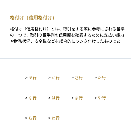
格付け（信用格付け）
格付け（信用格付け）とは、取引をする際に参考にされる基準
の一つで、取引の相手側の信用度を確認するために支払い能力
や財務状況、安全性などを総合的にランク付けしたものであ
る。アルファベットや数字で表されるのが一般的である。
（例）格付投資情報センター（https://www.r-i.co.jp/index.ht
ml） による発行体格付の定義 AAA：信用力は最も高く、多く
の優れた要素がある。 AA：信用力は極めて高く、優れた要素が
ある。 A：信用力は高く、部分的に優れた要素がある。 BBB：
>
あ行
>
か行
>
さ行
>
た行
信用力は十分であるが、将来環境が大きく変化する場合、注意
すべき要素がある。 BB：信用力は当面問題ないが、将来環境
が変化する場合、十分注意すべき要素がある。 B：信用力に問
題があり、絶えず注意すべき要素がある。 CCC：発行体の金融
>
な行
>
は行
>
ま行
>
や行
債務が不履行に陥る懸念が強い。 CC：発行体の金融債務が不履
行に陥っているか、その懸念が極めて強い。 C：発行体のすべ
ての金融債務が不履行に陥っているとR＆Iが判断する格付。
>
ら行
>
わ行