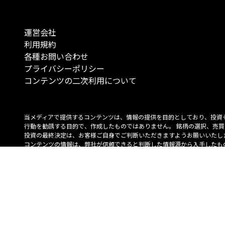
運営会社
利用規約
各種お問い合わせ
プライバシーポリシー
コンテンツの二次利用について
当メディアで提供するコンテンツは、情報の提供を目的としており、投資
行動を勧誘する目的で、作成したものではありません。 銘柄の選択、売買
投資の最終決定は、お客様ご自身でご判断いただきますようお願いいたしま
コンテンツの情報は、弊社が信頼できると判断した情報源から入手したも
が、その情報源の確実性を保証したものではありません。 また、本コンテ
載内容は、予告なしに変更することがあります。
「投資のコンシェルジュ」はMONO Investmentの登録商標です（登録商標
6527070号）。
Copyright © 2022 株式会社MONO Investment All rights reserved.