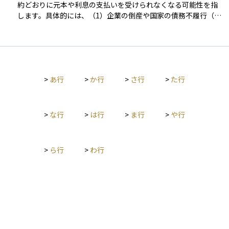
約どおりに元本や利息の支払いを受けられなくなる可能性を指
します。具体的には、（1）企業の倒産や国家の債務不履行（い
わゆるデフォルト）、（2）利払いや元本返済の遅延、（3）返
済条件の不利な変更（債務再編＝デット・リストラクチャリン
グ）などが該当します。これらはいずれも投資元本の毀損や収
益の減少につながるため、信用リスクの管理は債券投資の基礎
として非常に重要です。 この信用リスクを定量的に評価する手
>
あ行
>
か行
>
さ行
>
た行
段のひとつが、格付会社による信用格付けです。格付は通常、A
AA（最上位）からD（デフォルト）までの等級で示され、投資
家にとってのリスク水準をわかりやすく表します。たとえば、
BBB格付けの5年債であれば、過去の統計に基づく累積デフォ
>
な行
>
は行
>
ま行
>
や行
ルト率はおおよそ1.5％前後とされています（S&Pグローバルの
データより）。ただし、格付はあくまで過去の情報に基づいた
「静的な指標」であり、市場環境の急変に即応しにくい側面が
>
ら行
>
わ行
あります。 そのため、市場ではよりリアルタイムなリスク指標
として、同年限の国債利回りとの差であるクレジットスプレッ
ドが重視されます。これは「市場に織り込まれた信用リスク」
として機能し、スプレッドが拡大している局面では、投資家が
より高いリスクプレミアムを求めていることを意味します。さ
らに、クレジット・デフォルト・スワップ（CDS）の保険料率
は、債務不履行リスクに加え、流動性やマクロ経済環境を反映