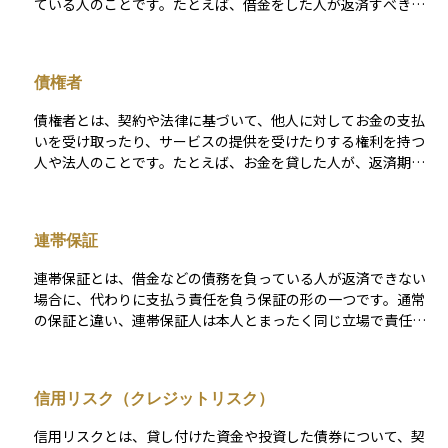
ている人のことです。たとえば、借金をした人が返済すべき相
手（貸した人）に対して支払い義務を負っている場合、この借
りた人が債務者に該当します。債務者は、契約で定められた期
日までにその義務を履行しなければならず、万が一支払いが滞
債権者
れば、法的な請求や差し押さえなどを受ける可能性もありま
す。資産運用や相続、与信判断の場面では、債務者であるかど
債権者とは、契約や法律に基づいて、他人に対してお金の支払
うかが財産の状況や信用力に大きく関係してくるため、正しく
いを受け取ったり、サービスの提供を受けたりする権利を持つ
理解しておくべき重要な概念です。
人や法人のことです。たとえば、お金を貸した人が、返済期限
までに借りた人から返済を受ける権利を持っている場合、この
貸した人が債権者にあたります。債権者は、相手がその義務
（債務）を果たさない場合には、法的な手段を用いて支払いを
連帯保証
求めることができます。金融や不動産、相続の場面では、債権
者の存在が資産の処分や分配に影響することがあり、債権の内
連帯保証とは、借金などの債務を負っている人が返済できない
容や優先順位を把握することが大切です。債務者との関係が一
場合に、代わりに支払う責任を負う保証の形の一つです。通常
対で成立する概念であり、資産運用やリスク管理において基本
の保証と違い、連帯保証人は本人とまったく同じ立場で責任を
的な用語のひとつです。
負うため、本人に請求する前にいきなり連帯保証人に全額請求
されることもあります。 そのため、連帯保証になるということ
は、実質的に自分の借金のようなリスクを負うことになりま
信用リスク（クレジットリスク）
す。親族や知人の頼みで安易に引き受けてしまうと、思わぬ経
済的な負担を抱える可能性があるため、慎重な判断が必要で
信用リスクとは、貸し付けた資金や投資した債券について、契
す。