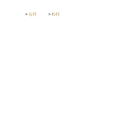
>
ら行
>
わ行