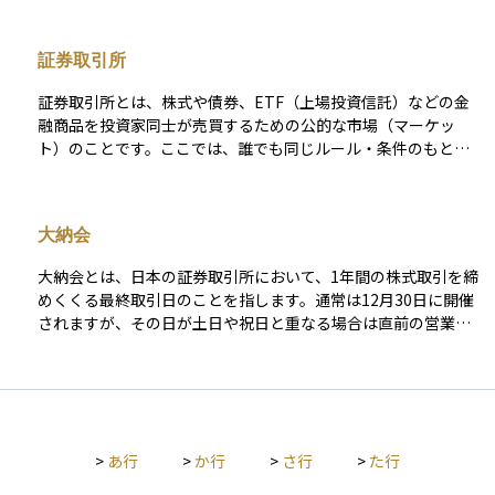
文が処理されたり、約定や受渡が行われたりするのが営業日に
限定されるため、この日数の数え方が非常に重要になります。
証券取引所
たとえば「約定日の2営業日後に受渡し」といった表現では、土
日や祝日を除いて数える必要があります。カレンダー上の日付
証券取引所とは、株式や債券、ETF（上場投資信託）などの金
ではなく、金融のスケジュールに基づく日付として理解してお
融商品を投資家同士が売買するための公的な市場（マーケッ
くことが大切です。
ト）のことです。ここでは、誰でも同じルール・条件のもとで
売買が行われるため、価格の透明性や取引の公正性が確保され
ているのが大きな特徴です。 日本では東京証券取引所（東証）
が代表的な存在で、ニューヨーク証券取引所やロンドン証券取
大納会
引所など、世界各地にも重要な取引所があります。証券取引所
に上場している企業の株式は、一定の基準をクリアした企業の
大納会とは、日本の証券取引所において、1年間の株式取引を締
みで構成されており、投資家にとっては「安心して取引できる
めくくる最終取引日のことを指します。通常は12月30日に開催
場所」として機能しています。 初心者の方には、「株など
されますが、その日が土日や祝日と重なる場合は直前の営業日
を“みんなが集まってルールに沿って売買する場所”」とイメー
が大納会となります。 大納会では、通常より取引時間が短縮さ
ジするとわかりやすいでしょう。証券取引所は、資金を必要と
れることが多く、年末の雰囲気の中で市場関係者がその年の相
する企業と、投資で利益を得たい人々をつなぐ、現代経済の基
場を振り返る節目として注目されます。取引自体は通常どおり
盤とも言える存在です。
行われますが、報道機関や金融関係者による一年の総括コメン
トが多く発信され、市場全体にとって象徴的な意味を持つ一日
>
あ行
>
か行
>
さ行
>
た行
です。投資家にとっては、保有株の年末評価や節税対策、ポー
トフォリオの見直しなどを行う重要なタイミングともなりま