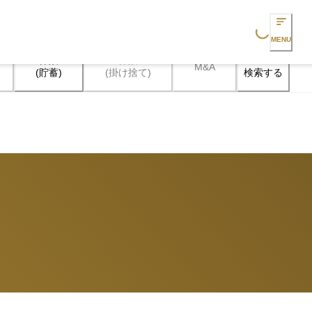
Loading...
MENU
保険

保険

M&A
検索する
(貯蓄)
(掛け捨て)