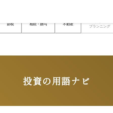
ライフ

節税
相続・贈与
不動産
プランニング
投資の用語ナビ