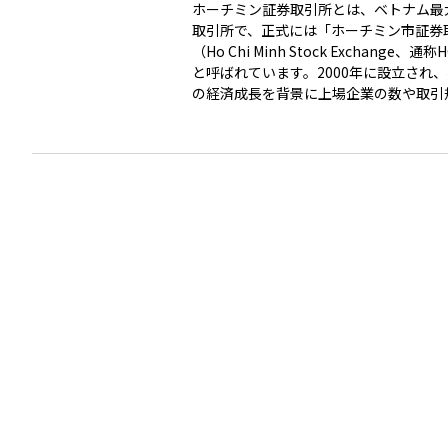
ホーチミン証券取引所とは、ベトナム最
取引所で、正式には「ホーチミン市証券
（Ho Chi Minh Stock Exchange、通
と呼ばれています。2000年に設立され
の経済成長を背景に上場企業の数や取引
大してきました。ここでは主に株式や社
取引され、ベトナム国内外の投資家が参
ます。ベトナムは新興国市場として注目
り、ホーチミン証券取引所はその中心的
果たしています。投資家にとっては、成
い企業への投資機会を得られる一方で、
有のリスクも伴うため、情報収集と分散
切です。