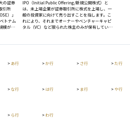
大の証券
IPO（Initial Public Offering/新規公開株式）と
取引所
は、未上場企業が証券取引所に株式を上場し、一
称HOSE）」
般の投資家に向けて売り出すことを指します。こ
、ベトナム
れにより、それまでオーナーやベンチャーキャピ
規模が拡
タル（VC）など限られた株主のみが保有していた
債などが
株式が、市場を通じて誰でも売買できるようにな
加してい
ります。 企業にとってIPOは、成長資金を調達す
されてお
るだけでなく、知名度や信用力を向上させる手段
な役割を
の一つです。また、創業者やVCが投資を回収（エ
長性の高
グジット）する機会にもなり、優秀な人材を確保
>
あ行
>
か行
>
さ行
>
た行
新興国特
するためのストックオプション制度の活用が可能
投資が大
になるといったメリットもあります。一方で、上
場後は業績や経営方針が市場の厳しい評価を受け
るため、ガバナンスの強化や継続的な成長が求め
られます。 IPOのプロセスは、主幹事証券の選
>
な行
>
は行
>
ま行
>
や行
定、証券取引所の審査、目論見書の作成、投資家
向けのロードショー、仮条件の設定、公募・売出
価格の決定などを経て進められます。公募価格は
需要と供給をもとに決定され、上場初日に初値が
>
ら行
>
わ行
形成されます。 投資家にとってIPOは、成長企業
への投資機会となる一方、初値が公募価格を大き