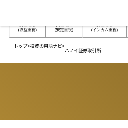
資産運用

資産運用

資産運用

(収益重視)
(安定重視)
(インカム重視)
トップ
>
投資の用語ナビ
>
ハノイ証券取引所