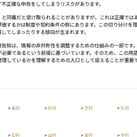
ず不正確な申告をしてしまうリスクがあります。
」と同義だと受け取られることがありますが、これは正確では
評価するかは制度や契約条件の側にあります。この切り分けを
視してしまったりする傾向が生まれます。
康告知は、情報の非対称性を調整するための仕組みの一部です
が必要であるという前提に基づいています。そのため、この用
整理しているかを理解するための入口として捉えることが重要
>
あ行
>
か行
>
さ行
>
た行
>
な行
>
は行
>
ま行
>
や行