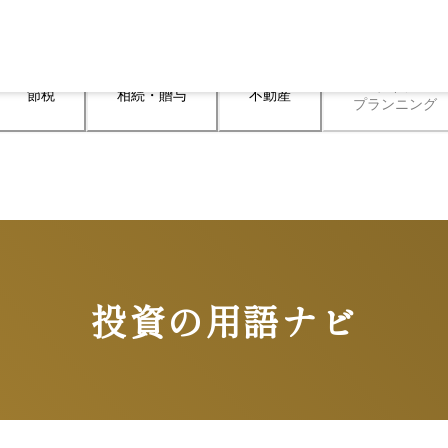
ライフ

節税
相続・贈与
不動産
プランニング
投資の用語ナビ