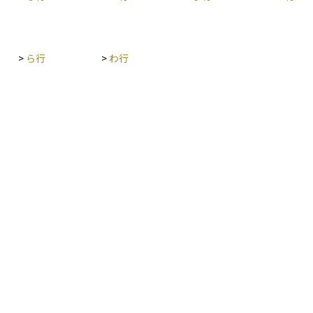
>
ら行
>
わ行