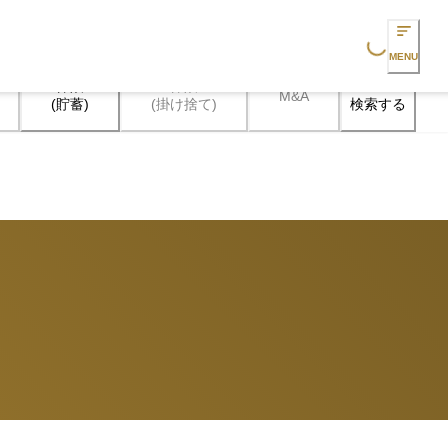
Loading...
MENU
保険

保険

M&A
検索する
(貯蓄)
(掛け捨て)