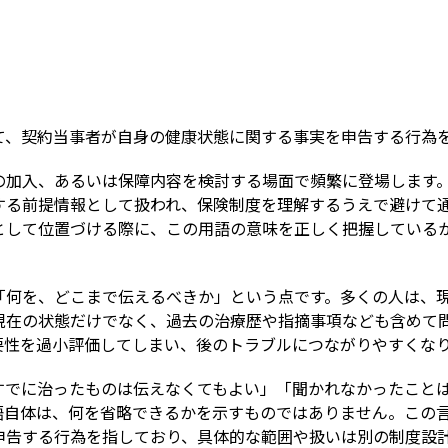
Term
て、契約当事者が自身の健康状態に関する事実を申告する行為
の加入、あるいは保障内容を検討する場面で頻繁に登場します
する前提情報として扱われ、保険制度を理解するうえで避けて
として位置づける際に、この用語の意味を正しく把握している
「何を、どこまで伝えるべきか」という点です。多くの人は、
現在の状態だけでなく、過去の治療歴や指摘事項なども含めて
要性を過小評価してしまい、後のトラブルにつながりやすくな
すでに治ったものは伝えなくてもよい」「聞かれなかったこと
語自体は、何を省略できるかを示すものではありません。この
申告する行為を指しており、具体的な範囲や扱いは別の制度設