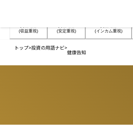
資産運用

資産運用

資産運用

(収益重視)
(安定重視)
(インカム重視)
トップ
>
投資の用語ナビ
>
健康告知