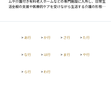
ムや介護付き有料老人ホームなどの専門施設に入所し、日常生
や日用品などで月1.5万円程度が必要です。合計で月約10万円と
活全般の支援や医療的ケアを受けながら生活する介護の形態で
なり、平均介護期間とされる約4年半（55か月）を想定すると
す。自宅での生活が難しくなった場合や、家族による介護が困
総額で約550万円になります。 施設介護では、特別養護老人ホ
難になった場合に選択されることが多く、入浴・排せつ・食事
ーム（特養）の月額費用は約6〜14万円が一般的で、入居一時
の介助、機能訓練、夜間の見守りなど、包括的なサポートを受
金はかかりません。標準的なケースで月10万円、4年間入所す
けることができます。 施設によって費用やサービス内容に大き
れば約480万円となります。介護老人保健施設（老健）は在宅
な違いがあるため、入所前にしっかりとした情報収集と資金計
復帰を前提とした短期利用が多く、月額は約12万円前後です。
>
あ行
>
か行
>
さ行
>
た行
画が必要です。また、介護保険制度を利用することで自己負担
一方、民間の有料老人ホームでは、首都圏を中心に入居一時金
額が抑えられる場合もありますが、施設によっては公的保険の
として数百万円（例：600万円）、月額利用料として25〜35万
適用外のサービスがある点にも注意が必要です。老後のライフ
円がかかるのが一般的です。仮に30万円の月額と入居一時金60
プランを考えるうえで、在宅介護との違いを理解したうえでの
>
な行
>
は行
>
ま行
>
や行
0万円で4年間過ごした場合、総費用は約2,040万円に達しま
判断が求められます。
す。 さらに、住宅のバリアフリー改修では平均約70万円（介護
保険の支給上限は20万円）、介護ベッドや車いすのレンタルに
は月1,500〜4,500円程度が必要です。加えて、入院時の差額ベ
>
ら行
>
わ行
ッド代や付き添い費などの一時的出費もあり、平均で約47万円
が発生するとされます。 以下に主要なパターン別の費用感をま
とめます。 | 介護形態 | 月額自己負担 | 初期費用 | 想定4年半の
合計費用 | | --- | --- | --- | --- | | 在宅介護（要介護3相当） | 約1
0万円 | 0円 | 約550万円 | | 特養（特別養護老人ホーム） | 約10
万円 | 0円 | 約480万円 | | 有料老人ホーム（民間施設） | 約30万
円 | 約600万円 | 約2,040万円 | 介護にかかる平均的な費用は約5