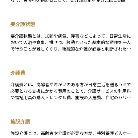
なり、保険料を納めることで、要介護認定を受けた際に訪問介
護やデイサービス、施設入所など多様な介護サービスを自己負
担1割〜3割の範囲で利用できます。 給付内容や利用者負担割合
は、所得区分や要介護度によって異なるほか、市区町村が主体
要介護状態
となって保険料率や地域のサービス体制を決定しているため、
住んでいる自治体ごとに細かな違いがある点も特徴です。必要
要介護状態とは、加齢や病気、障害などによって、日常生活に
な介護を適切に受けながら、家計への影響を抑えるためには、
おいて入浴や食事、排せつ、移動といった基本的な動作を一人
要介護認定の申請やケアマネジャーによるケアプラン作成な
で行うことが難しくなり、継続的な介護が必要と判断された状
ど、制度の手続きを理解し、早めに相談することが大切です。
態のことを指します。この判断は、介護保険制度の認定調査と
主治医の意見書に基づいて市区町村が行い、「要支援」から
「要介護1〜5」までの段階に分けられます。段階が上がるほど
介護費
介護の必要性が高いことを意味します。この認定を受けること
で、介護保険サービスを利用できるようになり、生活支援や介
介護費とは、高齢者や障がいのある方が日常生活を送るうえで
護費用の軽減が可能となります。高齢期の生活設計や医療・保
必要となる支援にかかる費用のことで、介護サービスの利用料
険商品との関係でも重要な概念です。
や福祉用具の購入・レンタル費、施設の入居費、自宅のバリア
フリー改修費などが含まれます。日本の介護保険制度では、要
介護認定を受けた方は原則1～3割の自己負担でサービスを利用
できますが、保険適用外の費用や長期利用により、合計負担は
施設介護
決して小さくありません。 在宅介護では、例えば要介護3の方
が週3回の訪問介護と週2回のデイサービスを利用する場合、介
施設介護とは、高齢者や介護が必要な方が、特別養護老人ホー
護サービスにかかる月額の自己負担は約8.5万円、加えておむつ