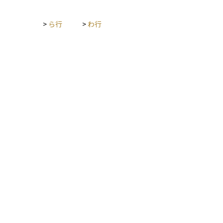
>
ら行
>
わ行