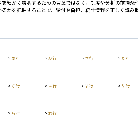
情を細かく説明するための言葉ではなく、制度や分析の前提条
いるかを把握することで、給付や負担、統計情報を正しく読み
>
あ行
>
か行
>
さ行
>
た行
>
な行
>
は行
>
ま行
>
や行
>
ら行
>
わ行