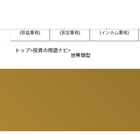
資産運用

資産運用

資産運用

(収益重視)
(安定重視)
(インカム重視)
トップ
>
投資の用語ナビ
>
世帯類型