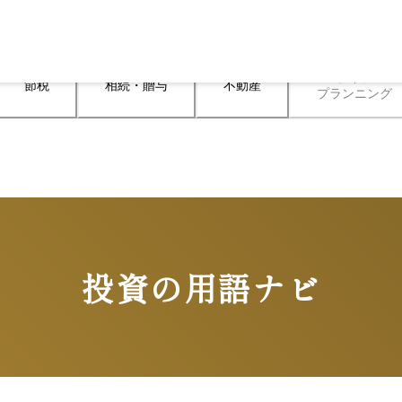
ライフ

節税
相続・贈与
不動産
プランニング
投資の用語ナビ