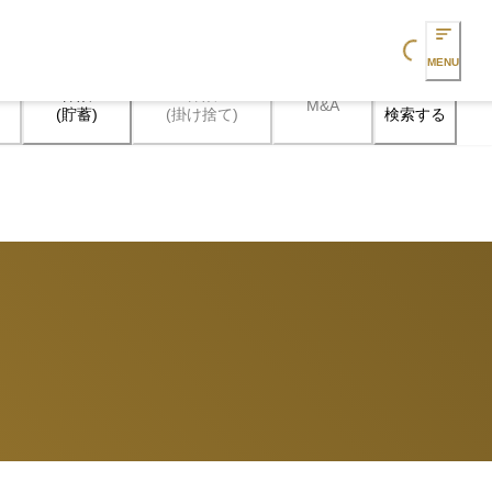
Loading...
MENU
保険

保険

M&A
検索する
(貯蓄)
(掛け捨て)