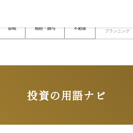
ライフ

節税
相続・贈与
不動産
プランニング
投資の用語ナビ