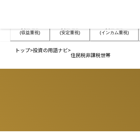
資産運用

資産運用

資産運用

(収益重視)
(安定重視)
(インカム重視)
トップ
>
投資の用語ナビ
>
住民税非課税世帯