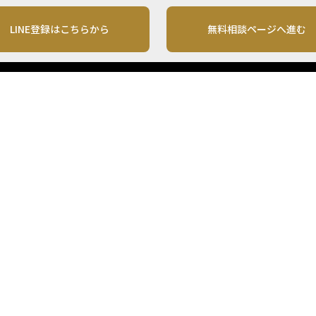
LINE登録はこちらから
無料相談ページへ進む
運営会社
利用規約
各種お問い合わせ
株式会社MONO Investment
プライバシーポリシー
コンテンツの二次利用
ンテンツは、情報の提供を目的としており、投資その他の行動を勧誘する目的で、作
投資の最終決定は、お客様ご自身でご判断いただきますようお願いいたします。 本
から入手したものですが、その情報源の確実性を保証したものではありません。 ま
があります。