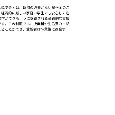
型奨学金とは、返済の必要がない奨学金のこ
、経済的に厳しい家庭の学生でも安心して進
修学ができるように支給される金銭的な支援
です。この制度では、授業料や生活費の一部
てることができ、受給者は卒業後に返金する
がありません。主に国の制度としては、日本
支援機構（JASSO）による支援が有名で、住
非課税世帯やそれに準ずる世帯の学生を対象
ています。支給を受けるためには、学力や家
状況、進学先の種類などいくつかの条件を満
必要があります。給付型奨学金は、将来の負
抱えることなく学ぶ機会を提供するもので、
の機会均等に大きく貢献しています。