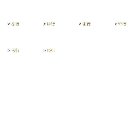
用するこ
り立たな
が「法定
>
な行
>
は行
>
ま行
>
や行
いなど、
>
ら行
>
わ行