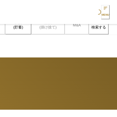
Loading...
MENU
保険

保険

M&A
検索する
(貯蓄)
(掛け捨て)