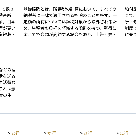
して課さ
基礎控除とは、所得税の計算において、すべての
給付
動産所
納税者に一律で適用される控除のことを指す。一
とで
す。日本
定額の所得については課税対象から除外されるた
学・
得が高い
め、納税者の負担を軽減する役割を持つ。所得に
制度
泉徴収に
応じて控除額が変動する場合もあり、申告不要で
に充
、年末調
自動適用される。
義務
もあり、
学生
活用する
民税
できま
とし
計の
などの理
たす
活を送る
債を
生活費な
教育
これは憲
度の生
後のセー
、医療費
に必要な
個々の状
>
あ行
>
か行
>
さ行
>
た行
して資産