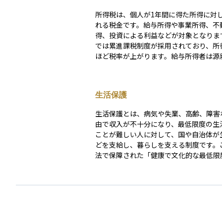
所得税は、個人が1年間に得た所得に対
れる税金です。給与所得や事業所得、不
得、投資による利益などが対象となりま
では累進課税制度が採用されており、所
ほど税率が上がります。給与所得者は源
より毎月の給与から所得税が差し引かれ
整や確定申告で精算されます。控除制度
基礎控除や扶養控除、医療費控除などを
生活保護
ことで課税所得を減らし、税負担を軽減
す。
生活保護とは、病気や失業、高齢、障害
由で収入が不十分になり、最低限度の生
ことが難しい人に対して、国や自治体が
どを支給し、暮らしを支える制度です。
法で保障された「健康で文化的な最低限
活」を実現するための仕組みであり、最
フティネットとも呼ばれます。 生活保護には、食
費や住居費などをまかなう「生活扶助」
を支給する「医療扶助」、住まいの維持
「住宅扶助」など、複数の扶助があり、
況に応じて支給されます。また、原則と