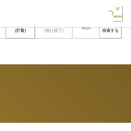
Loading...
MENU
保険

保険

M&A
検索する
(貯蓄)
(掛け捨て)