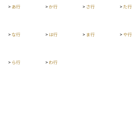
>
あ行
>
か行
>
さ行
>
た行
>
な行
>
は行
>
ま行
>
や行
>
ら行
>
わ行