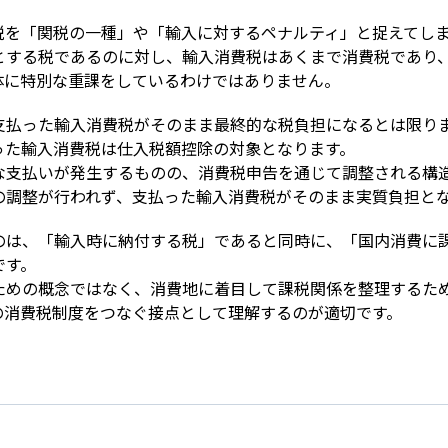
税を「関税の一種」や「輸入に対するペナルティ」と捉えてし
とする税であるのに対し、輸入消費税はあくまで消費税であり
体に特別な重課をしているわけではありません。
支払った輸入消費税がそのまま最終的な税負担になるとは限り
た輸入消費税は仕入税額控除の対象となります。

な支払いが発生するものの、消費税申告を通じて調整される構
の調整が行われず、支払った輸入消費税がそのまま実質負担と
のは、「輸入時に納付する税」であると同時に、「国内消費に
す。

ための概念ではなく、消費地に着目して課税関係を整理するた
の消費税制度をつなぐ接点として理解するのが適切です。