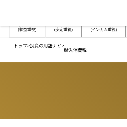
資産運用

資産運用

資産運用

(収益重視)
(安定重視)
(インカム重視)
トップ
>
投資の用語ナビ
>
輸入消費税