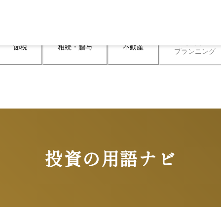
ライフ

節税
相続・贈与
不動産
プランニング
投資の用語ナビ