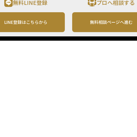
無料LINE登録
プロへ相談する
LINE登録はこちらから
無料相談ページへ進む
運営会社
利用規約
各種お問い合わせ
株式会社MONO Investment
プライバシーポリシー
コンテンツの二次利用
ンテンツは、情報の提供を目的としており、投資その他の行動を勧誘する目的で、作
投資の最終決定は、お客様ご自身でご判断いただきますようお願いいたします。 本
から入手したものですが、その情報源の確実性を保証したものではありません。 ま
があります。