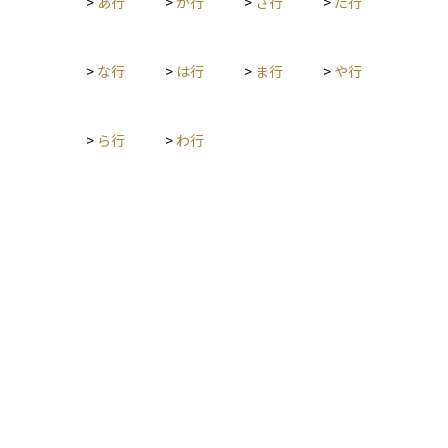
>
あ行
>
か行
>
さ行
>
た行
>
な行
>
は行
>
ま行
>
や行
>
ら行
>
わ行