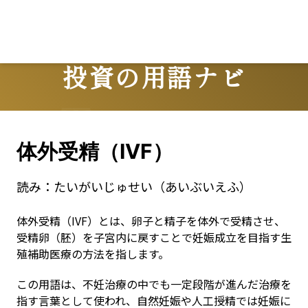
Lo
投資の用語ナビ
Terms
体外受精（IVF）
読み：
たいがいじゅせい（あいぶいえふ）
体外受精（IVF）とは、卵子と精子を体外で受精させ、
受精卵（胚）を子宮内に戻すことで妊娠成立を目指す生
殖補助医療の方法を指します。
この用語は、不妊治療の中でも一定段階が進んだ治療を
指す言葉として使われ、自然妊娠や人工授精では妊娠に