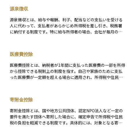
滞税が発生する。
源泉徴収
源泉徴収とは、給与や報酬、利子、配当などの支払いを受ける
人に代わって、支払者があらかじめ所得税を差し引き、税務署
に納付する制度です。特に給与所得者の場合、会社が毎月の給
与から所得税を控除し、年末調整で過不足を精算します。 この
制度の目的は、税金の徴収を確実に行い、納税者の負担を軽減
することです。例えば、会社員は確定申告を行わずに納税が完
医療費控除
了するケースが多くなります。ただし、個人事業主や一定の副
収入がある人は、源泉徴収された金額を基に確定申告が必要に
医療費控除とは、納税者が1年間に支払った医療費の一部を所得
なることがあります。 また、配当金や利子の源泉徴収税率は原
から控除できる税制上の制度を指す。自己や家族のために支払
則20.315%（所得税15.315%＋住民税5%）ですが、金融商品
った医療費が一定額を超える場合に適用され、所得税や住民税
によって異なる場合があるため、事前に確認が必要です。
の負担を軽減できる。対象となる費用には、病院での診療費や
処方薬の費用のほか、一定の条件を満たす介護費用なども含ま
れる。確定申告が必要であり、領収書の保管が重要となる。
寄附金控除
寄附金控除とは、国や地方公共団体、認定NPO法人など一定の
要件を満たす団体へ寄附した場合に、確定申告で所得税や住民
税の負担を軽減できる制度です。具体的には、対象となる寄附
金のうち所定の金額を所得から差し引く、あるいは税額から直