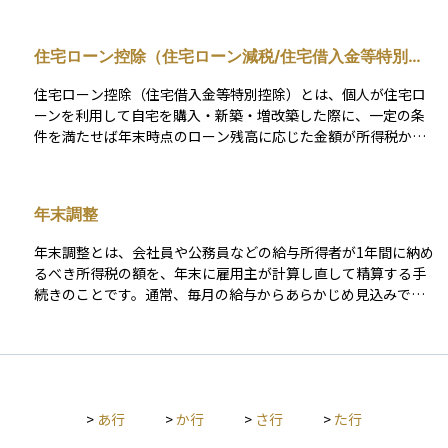
接差し引く仕組みがあり、所得税では最高で所得の40％相当ま
で控除に使える一方、住民税では寄附総額の一部を税額控除と
住宅ローン控除（住宅ローン減税/住宅借入金等特別控
して扱うことができます。 また、寄付をすれば自動的に控除が
除）
受けられると考えられがちですが、寄付金控除はすべての寄付
住宅ローン控除（住宅借入金等特別控除）とは、個人が住宅ロ
に適用される一般的な仕組みではありません。税制上、控除の
ーンを利用して自宅を購入・新築・増改築した際に、一定の条
対象として位置づけられている寄付かどうかが重要であり、寄
件を満たせば年末時点のローン残高に応じた金額が所得税から
付先や寄付の性質によって扱いは異なります。この点を整理せ
控除される制度です。住宅取得を支援する目的で設けられてお
ずに「寄付＝控除」と短絡的に捉えると、手続きや判断を誤る
り、最大で13年間にわたり税負担を軽減できます。 控除額は原
可能性があります。 ふるさと納税もこの制度の一形態であり、
則として「年末のローン残高×0.7％」を基準に算出され、各住
自治体からの返礼品を受け取りつつ税負担を抑えられるため、
年末調整
宅区分ごとに定められた借入限度額までが対象となります。控
家計の節約や社会貢献の手段として人気があります。控除を受
除しきれなかった分は翌年度の住民税からも一定額控除されま
けるには寄附先が法令で定める対象に該当することや、寄附金
年末調整とは、会社員や公務員などの給与所得者が1年間に納め
す。 適用を受けるにはいくつかの条件があります。主な要件
受領証明書を申告時に添付することが必要で、ワンストップ特
るべき所得税の額を、年末に雇用主が計算し直して精算する手
は、①自ら居住すること、②取得から6か月以内に入居し年末ま
例が利用できる場合には確定申告をしなくても控除が適用され
続きのことです。通常、毎月の給与からあらかじめ見込みで所
で継続居住すること、③床面積が50㎡以上（一定要件を満たせ
るケースもあります。
得税が源泉徴収されていますが、年末に実際の収入や各種控除
ば40㎡以上も可）、④返済期間が10年以上のローンであるこ
（配偶者控除、扶養控除、保険料控除など）を反映させて正確
と、⑤合計所得が2,000万円以下であること、などです。親族間
な税額を算出し、過不足を調整します。 税金を払いすぎていた
の売買や勤務先からの無利子・超低利ローンは対象外となりま
場合には還付され、足りなかった場合は追加で徴収されること
す。 また、新築住宅は省エネ基準の適合が必須条件とされてお
があります。年末調整によって、多くの給与所得者は確定申告
り、長期優良住宅やZEH水準の住宅は借入限度額が優遇されま
>
あ行
>
か行
>
さ行
>
た行
をしなくても納税が完結する仕組みになっており、手間の軽減
す。中古住宅では新耐震基準に適合していることが必要で、古
と課税の公平性を両立させる重要な制度です。ただし、自営業