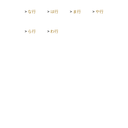
い住宅では耐震証明書の提出が求められるケースもあります。
者や副業収入がある人、医療費控除や住宅ローン控除を受けた
増改築やリフォームも一定の工事要件を満たせば対象になりま
い人などは、年末調整だけでは対応できず、別途確定申告が必
>
な行
>
は行
>
ま行
>
や行
す。 手続きは初年度に確定申告が必要で、会社員の場合は2年
要になります。
目以降は年末調整で対応できます。必要書類として、住宅ロー
ンの年末残高証明書、売買契約書や登記事項証明書、省エネ性
能に関する証明書などが挙げられます。 住宅ローン控除は、住
>
ら行
>
わ行
宅購入時の資金計画や税負担に大きく影響する重要な制度で
す。適用条件や期限を正しく理解し、事前に必要書類や証明の
取得を進めておくことが安心につながります。