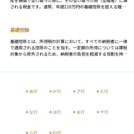
産を無償で受け取った際に、その受け取った側（受贈者）に課
す。この減額によって相続税の課税対象となる財産の価額が抑
される税金です。通常、年間110万円の基礎控除を超える贈与
えられるため、納税資金の負担が軽減され、不動産を売却せず
に対して課税され、超過分に応じた累進税率が適用されます。
に相続を完了できる事例も多く見られます。 ただし、この特例
この制度は、資産の無税移転を防ぎ、相続税との整合性を保つ
の適用には、居住や事業の継続に関する要件、土地の面積制限
ことを目的として設けられています。特に、親から子へ計画的
（最大330㎡まで）など、細かな条件を満たす必要があります。
基礎控除
に資産を移転する際には活用されることが多く、教育資金や住
また、相続税申告期限内に適用を受ける旨を申告することが必
宅取得資金などに関しては、一定の条件を満たすことで非課税
須であり、準備不足や誤解によって適用を逃すケースもあるた
基礎控除とは、所得税の計算において、すべての納税者に一律
となる特例もあります。 なお、現在は「暦年課税」と「相続時
め注意が必要です。 自宅や事業用不動産を含む資産を次世代に
で適用される控除のことを指す。一定額の所得については課税
精算課税」の2制度が併存していますが、政府は近年、相続税と
円滑に引き継ぐ上で、この特例は極めて重要な制度のひとつで
対象から除外されるため、納税者の負担を軽減する役割を持
贈与税の一体化を含めた制度改正を検討しており、将来的に制
す。早めに対策を講じ、制度の内容を正しく理解したうえで、
つ。所得に応じて控除額が変動する場合もあり、申告不要で自
度の選択肢や非課税枠、課税タイミングが見直される可能性が
税理士など専門家のサポートを受けながら計画的に進めること
動適用される。
あります。 こうした背景からも、贈与税は単なる一時的な贈与
が求められます。
の問題にとどまらず、長期的な資産承継や相続対策の設計に深
く関わる重要な制度です。税制の動向を踏まえた上で、専門家
と連携しながら最適な活用方法を検討することが求められま
>
あ行
>
か行
>
さ行
>
た行
す。
>
な行
>
は行
>
ま行
>
や行
>
ら行
>
わ行