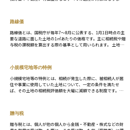
す。原則として相続人全員の合意が必要で、話し合いの結果を
「遺産分割協議書」という文書にまとめて、全員が署名・押印
します。遺言書がない場合や、遺言があっても一部の財産につ
路線価
いて分け方が指定されていないときに行われます。もし話し合
いがまとまらない場合は、家庭裁判所での調停手続きに進むこ
路線価とは、国税庁が毎年7～8月に公表する、1月1日時点の主
とになります。
要な道路に面した土地の1㎡あたりの価格です。主に相続税や贈
与税の課税額を算出する際の基準として用いられます。 土地の
評価額は、通常、実際の取引価格（時価）とは異なり、公示地
価や基準地価を基に一定の割合で決定されます。一般的に、路
線価は公示地価の約80％程度を目安に設定されますが、地域や
小規模宅地等の特例
土地の特性によって差が生じることもあります。 路線価は、土
地の相続や贈与を行う際の税額計算に重要な指標となるため、
小規模宅地等の特例とは、相続が発生した際に、被相続人が居
事前に確認することで税負担の目安を把握することができま
住や事業に使用していた土地について、一定の条件を満たせ
す。また、路線価の適用範囲外の土地については、倍率方式と
ば、その土地の相続税評価額を大幅に減額できる制度です。主
呼ばれる別の評価方法が用いられることもあります。土地の評
な目的は、相続税負担によって自宅や事業用不動産を手放すこ
価方法を理解し、適切な税務対策を講じることが重要です。
とを防ぎ、円滑な資産承継を支援することにあります。 たとえ
ば、亡くなった方の自宅に配偶者や同居していた親族が引き続
贈与税
き居住する場合、その宅地の評価額を最大で80％まで減額でき
る可能性があります。事業用地や貸付事業に用いられていた土
贈与税とは、個人が他の個人から金銭・不動産・株式などの財
地についても、50％〜80％の減額が認められるケースがありま