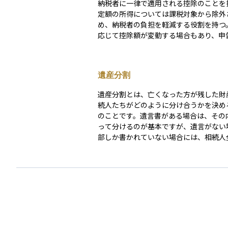
納税者に一律で適用される控除のことを
定額の所得については課税対象から除外
め、納税者の負担を軽減する役割を持つ
応じて控除額が変動する場合もあり、申
自動適用される。
遺産分割
遺産分割とは、亡くなった方が残した財
続人たちがどのように分け合うかを決め
のことです。遺言書がある場合は、その
って分けるのが基本ですが、遺言がない
部しか書かれていない場合には、相続人
し合って分け方を決める必要があります
対象には、現金や不動産だけでなく、株
信託などの金融資産も含まれます。 話し合いがま
とまらないときは、家庭裁判所に調停を
ることもあります。遺産分割は、相続税
資産の名義変更にも影響するため、早め
手続きが大切です。