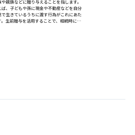
族や親族などに贈り与えることを指します。
えば、子どもや孫に現金や不動産などを自分
思で生きているうちに渡す行為がこれにあた
す。生前贈与を活用することで、相続時に財
一度に多額に移転するのを防ぎ、相続税の負
軽減する効果が期待できます。ただし、贈与
贈与税がかかるため、贈与額やタイミング、
贈るかによって課税額が大きく変わることが
ます。また、一定の条件を満たせば非課税に
特例制度もあるため、計画的に行うことが重
す。資産運用や相続対策として、生前贈与は
に財産を無理なく引き継がせるための有効な
のひとつです。