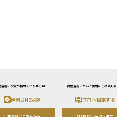
護士、司法書士、ファイナンシャルプランナーな
どの専門家と協力しながら、長期的な視点で計画
を立てることが推奨されます。早期の準備を行う
ことで、円滑な資産承継が実現でき、相続人の負
担を軽減することができます。
産運用に役立つ情報をいち早くGET!
資産運用について気軽にご相談した
無料LINE登録
プロへ相談する
LINE登録はこちらから
無料相談ページへ進む