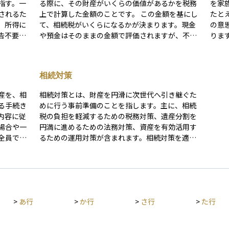
指す。一
る際に、その財産がいくらの価値があるかを税務
を家
されるた
上で計算した金額のことです。 この金額を基にし
たと
。所得に
て、相続税がいくらになるかが決まります。現金
の意
告不要で
や預金はそのままの金額で評価されますが、不動
りま
産や株式などは国が定めた評価方法に基づいて計
産が
算されるため、実際の市場価格とは異なることが
担を
あります。 たとえば、不動産は「路線価」や「固
にも
相続対策
定資産税評価額」を用いて算出されるため、相場
誰に
よりも低くなる場合もあります。この評価額を正
あり
産を、相
相続対策とは、財産を円滑に次世代へ引き継ぐた
しく把握しておくことで、相続税の対策や資産の
なる
る手続き
めに行う事前準備のことを指します。主に、相続
分配を円滑に行うことができます。
要で
内容に従
税の負担を軽減するための税務対策、遺産分割を
家族
場合や一
円満に進めるための法務対策、資産を有効活用す
手段
全員で話
るための運用対策が含まれます。相続対策を適切
。分割の
に行うことで、相続に関するトラブルを未然に防
式や投資
ぎ、資産の価値を守ることができます。 税務対策
としては、生前贈与や生命保険の活用、不動産の
申し立て
組み換え、小規模宅地の特例の適用などが挙げら
の申告や
れます。生前贈与では、基礎控除を活用した暦年
>
あ行
>
か行
>
さ行
>
た行
の準備と
贈与や相続時精算課税制度を利用することで、相
続税の負担を軽減できます。生命保険は、非課税
枠を利用して相続税の負担を抑えつつ、受取人が