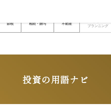
ライフ

節税
相続・贈与
不動産
プランニング
投資の用語ナビ