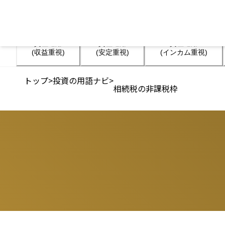
資産運用

資産運用

資産運用

(収益重視)
(安定重視)
(インカム重視)
トップ
>
投資の用語ナビ
>
相続税の非課税枠