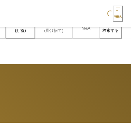
Loading...
MENU
保険

保険

M&A
検索する
(貯蓄)
(掛け捨て)