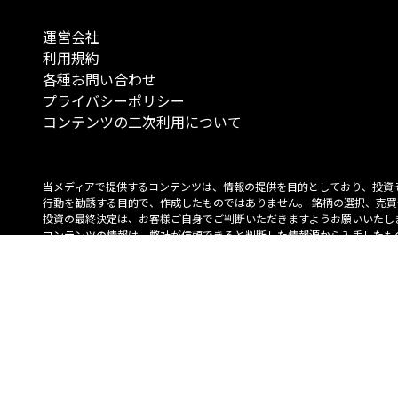
運営会社
利用規約
各種お問い合わせ
プライバシーポリシー
コンテンツの二次利用について
当メディアで提供するコンテンツは、情報の提供を目的としており、投資
行動を勧誘する目的で、作成したものではありません。 銘柄の選択、売買
投資の最終決定は、お客様ご自身でご判断いただきますようお願いいたしま
コンテンツの情報は、弊社が信頼できると判断した情報源から入手したも
が、その情報源の確実性を保証したものではありません。 また、本コンテ
載内容は、予告なしに変更することがあります。
「投資のコンシェルジュ」はMONO Investmentの登録商標です（登録商標
6527070号）。
Copyright © 2022 株式会社MONO Investment All rights reserved.