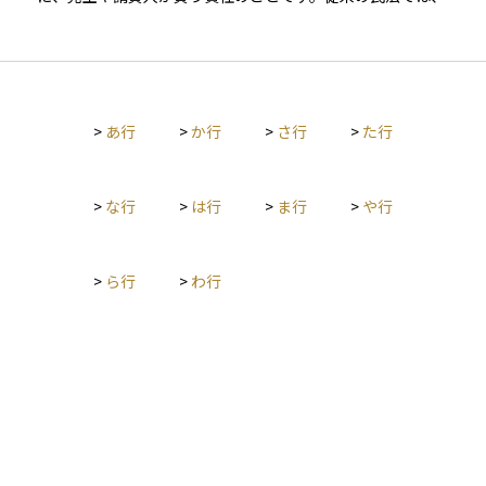
主が瑕疵を発見した場合、契約の解除や損害賠償請求ができる
と定められていました。2020年の民法改正により、この概念は
「契約不適合責任」に統合されましたが、不動産取引や中古住
宅の売買などでは、慣習的に「瑕疵担保責任」という言葉が使
われることがあります。 資産運用の実務では、不動産投資やM
>
あ行
>
か行
>
さ行
>
た行
&Aなどで物件や事業に隠れた欠陥がないかを確認するデューデ
リジェンスが、この責任回避の重要な手段となります。
>
な行
>
は行
>
ま行
>
や行
>
ら行
>
わ行