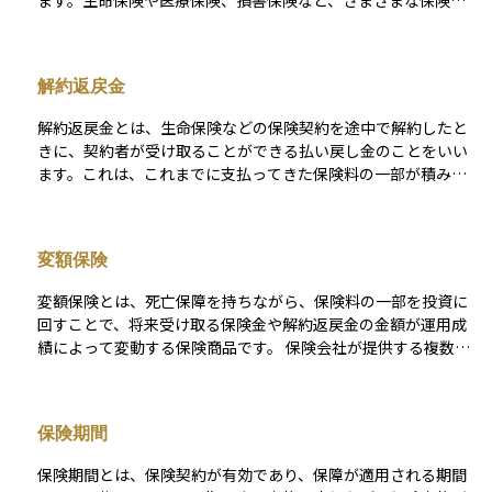
ます。生命保険や医療保険、損害保険など、さまざまな保険商
品に共通する基本的な要素です。保険料は、契約時の年齢・性
別・保険金額・保障内容・加入期間・健康状態などに基づいて
算出され、一般にリスクが高いほど保険料も高くなります。 ま
解約返戻金
た、主契約に加えて特約（オプション）を付加することで、保
険料が増えることもあります。保険料は、契約を維持し続ける
解約返戻金とは、生命保険などの保険契約を途中で解約したと
ために必要な支出であり、未納が続くと保障が失効する場合も
きに、契約者が受け取ることができる払い戻し金のことをいい
あるため、支払計画を立てることが大切です。資産運用の観点
ます。これは、これまでに支払ってきた保険料の一部が積み立
からも、保険料の支払いが家計に与える影響や、保障と費用の
てられていたものから、保険会社の手数料や運用実績などを差
バランスを見極めることは、ライフプラン設計において重要な
し引いた金額です。 契約からの経過年数が短いうちに解約する
判断材料となります。
と、解約返戻金が少なかったり、まったく戻らなかったりする
変額保険
こともあるため、注意が必要です。一方で、長期間契約を続け
た場合には、返戻金が支払った保険料を上回ることもあり、貯
変額保険とは、死亡保障を持ちながら、保険料の一部を投資に
蓄性のある保険商品として活用されることもあります。資産運
回すことで、将来受け取る保険金や解約返戻金の金額が運用成
用やライフプランを考えるうえで、保険の解約によって現金化
績によって変動する保険商品です。 保険会社が提供する複数の
できる金額がいくらになるかを把握しておくことはとても大切
投資先から自分で選んで運用することができるため、運用がう
です。
まくいけば受け取る金額が増える可能性があります。 ただし、
運用がうまくいかなかった場合は、受け取る金額が減ることも
保険期間
あります。保障と資産運用の両方を兼ね備えた商品ですが、元
本保証がない点には注意が必要です。投資初心者の方には、仕
保険期間とは、保険契約が有効であり、保障が適用される期間
組みを十分に理解したうえで加入することが大切です。