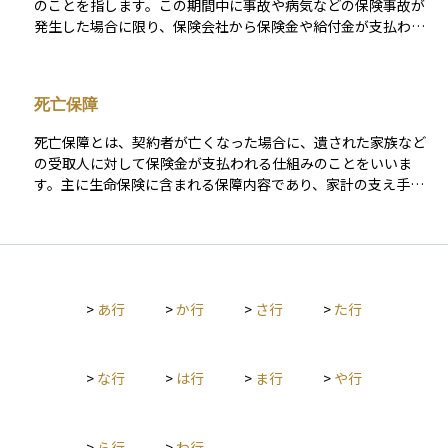
のことを指します。この期間中に事故や病気などの保険事故が
発生した場合に限り、保険会社から保険金や給付金が支払われ
ます。保険期間には「定期型」と「終身型」があり、定期型は
一定の期間で保障が終了するのに対し、終身型は一生涯にわた
って保障が続きます。 また、医療保険や生命保険、就業不能保
死亡保障
険など、それぞれの保険商品によって保険期間の長さや更新の
有無が異なるため、自分のライフプランや必要な保障に応じて
死亡保障とは、契約者が亡くなった場合に、遺された家族など
選ぶことが大切です。保険期間を正しく理解することで、保障
の受取人に対して保険金が支払われる仕組みのことをいいま
が必要なときに備えが切れているといった事態を防ぐことがで
す。主に生命保険に含まれる保障内容であり、家計の支え手が
きます。
亡くなった際の遺族の生活費や教育資金、住宅ローンの返済な
どを補うために活用されます。 死亡保障の金額や期間は契約内
容によって異なり、定期保険のように一定期間のみ保障される
ものや、終身保険のように一生涯保障が続くものがあります。
自分に万が一のことがあったときに、大切な人たちが経済的に
>
あ行
>
か行
>
さ行
>
た行
困らないように備える目的で利用されるため、ライフプランに
応じた保障額の設定が重要です。また、保障を手厚くすると保
険料も高くなるため、必要な金額と負担のバランスを考えるこ
とが大切です。
>
な行
>
は行
>
ま行
>
や行
>
ら行
>
わ行