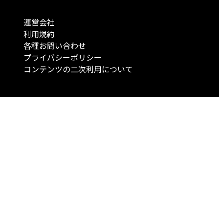
運営会社
利用規約
各種お問い合わせ
プライバシーポリシー
コンテンツの二次利用について
当メディアで提供するコンテンツは、情報の提供を目的としており、投資
行動を勧誘する目的で、作成したものではありません。 銘柄の選択、売買
投資の最終決定は、お客様ご自身でご判断いただきますようお願いいたしま
コンテンツの情報は、弊社が信頼できると判断した情報源から入手したも
が、その情報源の確実性を保証したものではありません。 また、本コンテ
載内容は、予告なしに変更することがあります。
「投資のコンシェルジュ」はMONO Investmentの登録商標です（登録商標
6527070号）。
Copyright © 2022 株式会社MONO Investment All rights reserved.