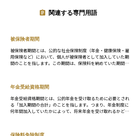
関連する専門用語
被保険者期間
被保険者期間とは、公的な社会保険制度（年金・健康保険・雇
用保険など）において、個人が被保険者として加入していた期
間のことを指します。この期間は、保険料を納めていた期間
や、免除を受けていた期間も含まれる場合があります。特に年
金制度では、被保険者期間の長さが将来受け取れる年金額や受
給資格の有無を決定する重要な要素となります。たとえば、国
年金受給資格期間
民年金では10年以上の被保険者期間が必要であり、厚生年金で
は勤務期間に応じて給付額が増えます。つまり、被保険者期間
年金受給資格期間とは、公的年金を受け取るために必要とされ
は「どれだけ長く社会保険に守られていたか」を示すものであ
る「加入期間の合計」のことを指します。つまり、年金制度に
り、老後や失業時の保障に大きく影響する重要な指標です。
何年間加入していたかによって、将来年金を受け取れるかどう
かが決まるということです。 以前は25年以上の加入が必要でし
たが、制度改正により現在は10年以上の加入で受給資格が得ら
れるようになりました。この期間には、実際に保険料を納めた
保険料免除制度