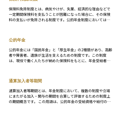
期間だけでなく、免除や猶予を受けていた期間の一部も含まれ
るため、制度を正しく理解しておくことが大切です。投資初心
保険料免除制度とは、病気やけが、失業、経済的な理由などで
者にとっては、「年金をもらえるかどうかが決まる加入期間の
一定期間保険料を支払うことが困難になった場合に、その保険
最低ライン」と考えるとわかりやすいでしょう。
料の支払いが免除される制度です。公的年金制度においては、
たとえば国民年金の保険料を払えなくなったときに申請するこ
とで、全額または一部の支払いが免除されることがあります。
この制度を利用すると、支払いをしていない期間でも将来の年
公的年金
金受給資格を維持できるという大きなメリットがあります。資
産運用や老後の生活設計を考える際には、経済的に厳しい時期
公的年金には「国民年金」と「厚生年金」の2種類があり、高齢
でも年金制度から脱落しないようにするために、この制度の存
者や障害者、遺族が生活を支えるための制度です。この制度
在を知っておくことがとても重要です。
は、現役で働く人たちが納めた保険料をもとに、年金受給者に
支給する「世代間扶養」の仕組みで成り立っています。 国民年
金は、日本に住む20歳以上60歳未満のすべての人が加入する制
度です。保険料を一定期間（原則10年以上）納めると、65歳か
通算加入者等期間
ら老齢基礎年金を受け取ることができます。また、障害を負っ
た場合や生計を支える人が亡くなった場合には、障害基礎年金
通算加入者等期間とは、年金制度において、複数の制度や立場
や遺族基礎年金を受け取ることができます。 厚生年金は、会社
にまたがる加入・関与の期間を合算して評価するための制度上
員や公務員が対象の制度で、国民年金に追加で加入する形にな
の期間概念です。 この用語は、公的年金の受給資格や給付の前
ります。保険料は給与に応じて決まり、支払った分に応じて将
提条件を確認する文脈で登場します。会社員、自営業者、被扶
来の年金額も増えます。そのため、厚生年金に加入している人
養配偶者など、人生の中で立場が変わることは珍しくありませ
は、国民年金だけの人よりも多くの年金を受け取ることがで