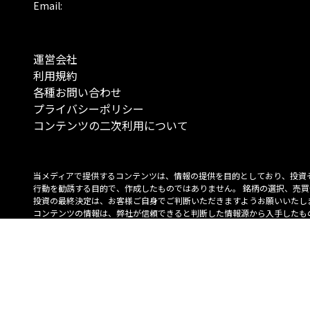
Email:
運営会社
利用規約
各種お問い合わせ
プライバシーポリシー
コンテンツの二次利用について
当メディアで提供するコンテンツは、情報の提供を目的としており、投資
行動を勧誘する目的で、作成したものではありません。 銘柄の選択、売買
投資の最終決定は、お客様ご自身でご判断いただきますようお願いいたしま
コンテンツの情報は、弊社が信頼できると判断した情報源から入手したも
が、その情報源の確実性を保証したものではありません。 また、本コンテ
載内容は、予告なしに変更することがあります。
「投資のコンシェルジュ」はMONO Investmentの登録商標です（登録商標
6527070号）。