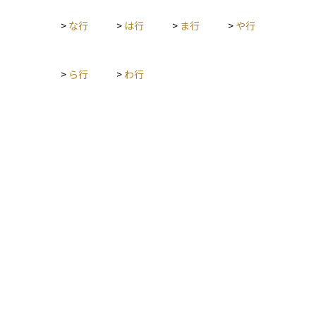
られます。リタイア後は、定期収入の確保を目的とした債券や
では課税されません。初心者の方にとっては、資産評価の一つ
配当収入を中心とした運用が適しています。 資産運用を成功さ
の目安として理解しておくとよい概念です。
>
な行
>
は行
>
ま行
>
や行
せるためには、市場動向を分析し、適切な資産配分を行うこと
が重要です。また、税制や法制度の変更にも注意を払い、長期
的な視点で計画を立てることが求められます。税理士やファイ
>
ら行
>
わ行
ナンシャルプランナーなどの専門家の助言を活用しながら、資
産を守りつつ成長させる戦略を構築することが大切です。