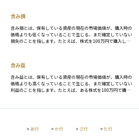
長期保有であっても出口を設計し、定期的な利確やポートフォ
経済状況の変化に対応しながら、適切な戦略を立てることが求
リオのリバランスを行うことで、市場急変に伴う機会損失や想
められます。 資産運用の手段には、株式、債券、不動産、投資
含み損
定外の税負担を防ぎやすくなります。
信託、保険商品などの伝統的な資産クラスに加え、コモディテ
ィ（貴金属やエネルギー資源）、暗号資産、ヘッジファンドや
含み損とは、保有している資産の現在の市場価値が、購入時の
プライベートエクイティなどのオルタナティブ投資もありま
価格よりも低くなっていることで生じる、まだ確定していない
す。それぞれの資産クラスには異なるリスクとリターンの特性
損失のことを指します。たとえば、株式を100万円で購入した
があり、目的に応じた選択が重要です。 リスク管理の手法とし
ものの、現在の時価が70万円に下がっている場合、その30万円
て、分散投資やポートフォリオのリバランスが挙げられます。
の差額が含み損となります。 ただし、この時点では売却してい
分散投資は、異なる資産クラスや地域、業種に投資することで
ないため、実際に損失が確定しているわけではありません。市
リスクを抑える方法です。リバランスは、資産配分の比率を定
含み益
場が回復して再び購入価格以上に戻れば、含み損は解消される
期的に調整し、市場環境に応じたリスク最適化を図る手法で
可能性もあります。 そのため、含み損は「一時的な損失」とも
す。また、デリバティブを活用したヘッジ戦略も、下落リスク
含み益とは、保有している資産の現在の市場価値が、購入時の
言え、売却するかどうかの判断が今後の運用結果に大きく影響
の軽減に有効です。 資産運用の戦略には、短期・中期・長期の
価格よりも高くなっていることで生じる、まだ確定していない
します。また、含み損の段階では税金は発生せず、あくまで損
視点があります。短期運用では、市場の変動を利用したトレー
利益のことを指します。たとえば、ある株式を100万円で購入
失が確定したときに税務上の取り扱いが変わる点にも注意が必
ドやFX取引が中心となります。中期運用では、成長が期待され
し、現在の時価が150万円になっている場合、その差額の50万
要です。
る企業の株式やバランス型の投資信託などが選択肢となりま
円が含み益となります。 ただし、この時点では売却していない
す。長期運用では、インデックス投資や高配当株、債券などを
ため、あくまで「見かけ上の利益」であり、実際に売却して初
活用し、複利の効果を生かして安定した資産形成を目指しま
めて利益が確定します。資産運用においては、含み益が大きく
す。 ライフステージに応じた資産運用も重要です。若年層では
なっても、相場の変動によって含み損に転じる可能性があるた
リスク許容度が高いため、成長資産への投資が適しています。
>
あ行
>
か行
>
さ行
>
た行
め、利益を確定するタイミングが重要となります。また、税金
中高年層では資産の安定性を重視し、バランス型の運用が求め
は基本的に利益が確定した時点で発生するため、含み益の状態