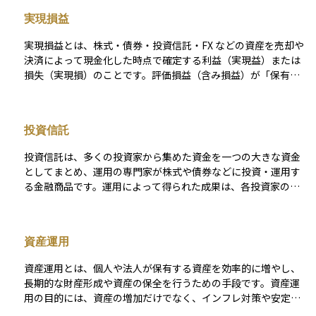
る株式を100万円で購入し、現在の時価が120万円になっていれ
実現損益
ば、評価益が20万円あるということになります。逆に、時価が
80万円に下がっていれば、評価損が20万円あるという状態で
実現損益とは、株式・債券・投資信託・FX などの資産を売却や
す。ただし、これらはあくまで**「いま売れば得られる／損す
決済によって現金化した時点で確定する利益（実現益）または
る可能性がある」金額**であり、将来の相場変動によって増減
損失（実現損）のことです。評価損益（含み損益）が「保有中
する可能性があります。 企業の決算書などでは、評価損益を財
に価格変動で増減する未確定の数字」であるのに対し、実現損
務上どう扱うかが重要で、特に金融商品などの評価方法（時価
益は取引が完結しているため課税額やキャッシュフローに直ち
評価か取得原価か）によって、利益や資産の見え方が大きく異
に反映されます。 実現損益の計算は「売却（決済）価格 − 取得
なる場合があります。個人投資家にとっても、資産の実態を把
投資信託
原価 − 取引コスト」で求めます。たとえば、100 株を 1 株 1,00
握するために、評価損益を定期的にチェックすることが大切で
0 円（購入手数料 1,000 円）で取得し、その後 1,200 円（売却
す。
投資信託は、多くの投資家から集めた資金を一つの大きな資金
手数料 1,000 円）で売却した場合、実現益は 18,000 円です。投
としてまとめ、運用の専門家が株式や債券などに投資・運用す
資信託で 10 万円を購入し、信託財産留保額 0.3％を差し引いて
る金融商品です。運用によって得られた成果は、各投資家の投
12 万円で解約するケースでは、実現益は 19,640 円となりま
資額に応じて分配される仕組みとなっています。 この商品の特
す。 国内株式や公募投資信託の実現益には原則 20.315％（所得
徴は、少額から始められることと分散投資の効果が得やすい点
税・住民税・復興特別所得税）の譲渡益課税が課されます。損
にあります。ただし、運用管理に必要な信託報酬や購入時手数
失が出た場合は年内の利益と相殺（損益通算）でき、相殺し切
資産運用
料などのコストが発生することにも注意が必要です。また、投
れない場合でも翌年以降 3 年間繰り越して控除することが可能
資信託ごとに運用方針やリスクの水準が異なり、運用の専門家
です。NISA 口座での実現益は非課税ですが、その代わり損失は
資産運用とは、個人や法人が保有する資産を効率的に増やし、
がその方針に基づいて投資先を選定し、資金を運用していきま
損益通算の対象外となる点に注意が必要です。 運用成績を評価
長期的な財産形成や資産の保全を行うための手段です。資産運
す。
するときは、含み益だけで判断せず、税引き後の実現損益を確
用の目的には、資産の増加だけでなく、インフレ対策や安定し
認し、実際に手元に残るリターンを把握することが重要です。
た収益の確保、税負担の最適化などが含まれます。市場環境や