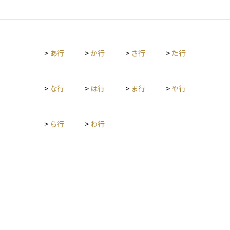
公開の重要情報を利用したインサイダー取引や市場操作を禁止
自身の資産であり、証券会社の資産とは明確に分けて管理され
し、市場の公平性を維持することも重要な目的の一つです。 こ
る「分別管理」が義務づけられています。つまり、証券会社が
の法律によって、投資家が安心して金融市場に参加できる環境
経営破綻した場合でも、原則として預り金は投資家に返還され
が整備されています。しかし、投資を行う際には規制の内容を
るべきものです。 しかし、万が一返還が困難になった場合に
理解し、適切な取引を行うことが求められます。
>
あ行
>
か行
>
さ行
>
た行
は、日本投資者保護基金によって、1人あたり最大1,000万円ま
でが補償の対象となることがあります。預り金は証券取引を行
ううえで基本となる資金であり、投資家の資産保全の仕組みを
理解するうえでも非常に重要な概念です。
>
な行
>
は行
>
ま行
>
や行
>
ら行
>
わ行