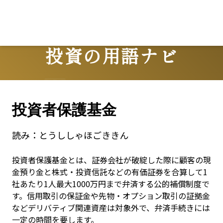
L
投資の用語ナビ
Terms
投資者保護基金
読み：
とうししゃほごききん
投資者保護基金とは、証券会社が破綻した際に顧客の現
金預り金と株式・投資信託などの有価証券を合算して1
社あたり1人最大1000万円まで弁済する公的補償制度で
す。信用取引の保証金や先物・オプション取引の証拠金
などデリバティブ関連資産は対象外で、弁済手続きには
一定の時間を要します。