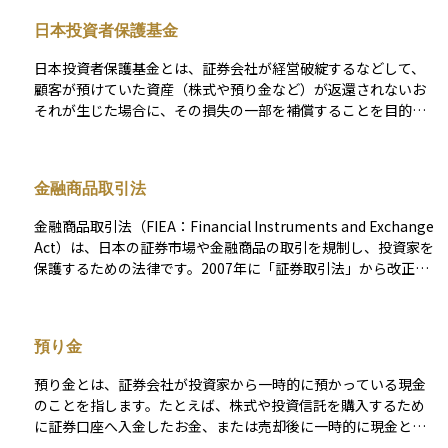
全額保証される。この仕組みにより、金融システムの安定性が
日本投資者保護基金
維持され、預金者の信用が確保される。一方で、投資信託や外
貨預金などは預金保険の対象外であるため、資産運用において
日本投資者保護基金とは、証券会社が経営破綻するなどして、
はリスク管理が求められる。安全性を重視した資産運用を考え
顧客が預けていた資産（株式や預り金など）が返還されないお
る際に、預金保険の適用範囲を理解することが重要である
それが生じた場合に、その損失の一部を補償することを目的と
して設立された公益法人です。 この基金は、金融商品取引法に
基づいて運営されており、日本の証券会社の多くがこの基金に
加入しています。万が一、証券会社が倒産しても、1人あたり1,
金融商品取引法
000万円を上限として顧客の資産が補償される仕組みとなって
おり、投資家が安心して証券取引を行うための重要なセーフテ
金融商品取引法（FIEA：Financial Instruments and Exchange
ィーネットとなっています。 ただし、この補償は証券会社の不
Act）は、日本の証券市場や金融商品の取引を規制し、投資家を
正や経営破綻などによって資産が返還できない場合に限られて
保護するための法律です。2007年に「証券取引法」から改正・
おり、市場での値下がりなどによる投資損失は対象外です。制
統合され、金融市場全体の健全性を確保する役割を担っていま
度を通じて証券市場への信頼を保ち、個人投資家の保護を図る
す。 この法律は、株式、債券、投資信託、デリバティブ（先
ことを目的としています。
物・オプション取引）、暗号資産関連商品など、幅広い金融商
預り金
品を対象としています。投資家保護の観点から、虚偽表示や詐
欺的な勧誘を禁止し、投資家の知識や経験に応じた適切な商品
預り金とは、証券会社が投資家から一時的に預かっている現金
を提供することが義務付けられています。また、市場の透明性
のことを指します。たとえば、株式や投資信託を購入するため
を確保するため、金融機関や証券会社に対して取引情報の適切
に証券口座へ入金したお金、または売却後に一時的に現金とし
な開示を求め、公正な市場運営を実現しています。さらに、未
て保管されているお金がこれに該当します。 このお金は投資家